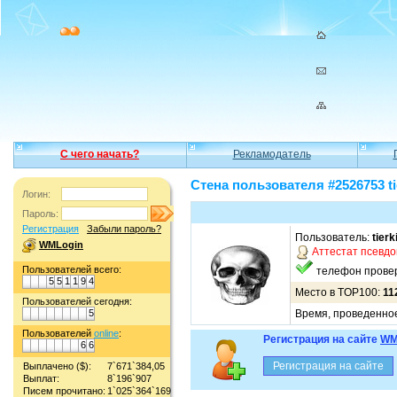
С чего начать?
Рекламодатель
Стена пользователя #2526753 ti
Логин:
Пароль:
Регистрация
Забыли пароль?
Пользователь:
tier
WMLogin
Аттестат псевд
Пользователей всего:
телефон прове
5
5
1
1
9
4
Место в TOP100:
11
Пользователей сегодня:
5
Время, проведенное 
Пользователей
online
:
Регистрация на сайте
WM
6
6
Выплачено ($):
7`671`384,05
Выплат:
8`196`907
Писем прочитано:
1`025`364`169