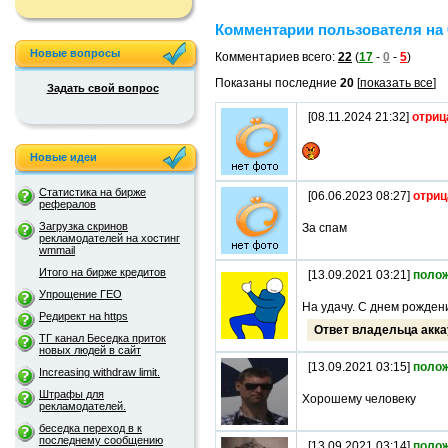
Комментарии пользователя на 
Новые вопросы
Комментариев всего:
22
(
17
-
0
-
5
)
Показаны последние
20
[
показать все
]
Задать свой вопрос
[08.11.2024 21:32]
отриц
Новые идеи
Статистика на бирже
[06.06.2023 08:27]
отриц
рефералов
Загрузка скринов
За спам
рекламодателей на хостинг
wmmail
Итого на бирже кредитов
[13.09.2021 03:21]
поло
Упрощение ГЕО
На удачу. С днем рожден
Редирект на https
Ответ владельца акка
ТГ канал Беседка приток
новых людей в сайт
[13.09.2021 03:15]
поло
Increasing withdraw limit.
Штрафы для
Хорошему человеку
рекламодателей.
беседка переход в к
последнему сообщению
[13.09.2021 03:14]
поло