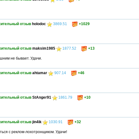
ительный отзыв
holodoc
3869.51
+1029
жительный отзыв
maksim1985
1877.52
+13
шним не бывает. Удачи.
жительный отзыв
ahtamar
907.14
+46
жительный отзыв
StAnger91
1861.79
+10
жительный отзыв
jin4ik
1030.91
+32
аться с реклом-лохотронщиком. Удачи!