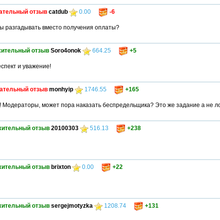
ательный отзыв
catdub
0.00
-6
сы разгадывать вместо получения оплаты?
ительный отзыв
Soro4onok
664.25
+5
спект и уважение!
ательный отзыв
monhyip
1746.55
+165
! Модераторы, может пора наказать беспредельщика? Это же задание а не л
жительный отзыв
20100303
516.13
+238
жительный отзыв
brixton
0.00
+22
жительный отзыв
sergejmotyzka
1208.74
+131