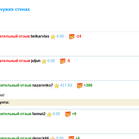
чужих стенах
ательный отзыв
belkarvlas
0.00
-14
ательный отзыв
juljun
0.00
-5
жительный отзыв
nazarenko7
417.83
+386
ия!
унта:
жительный отзыв
fannat2
0.00
+9
жительный отзыв
dereck66
0.00
+4