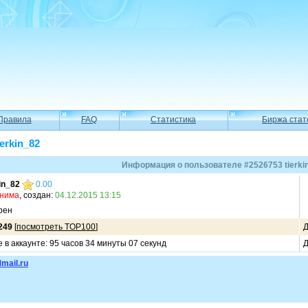
Правила
FAQ
Статистика
Биржа стат
erkin_82
Информация о пользователе #2526753 tierki
kin_82
0.00
онима
, создан:
04.12.2015 13:15
рен
249
[
посмотреть TOP100
]
Д
в аккаунте: 95 часов 34 минуты 07 секунд
Д
mail.ru