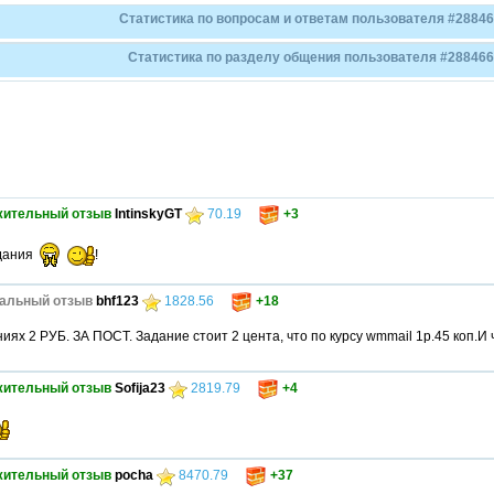
Статистика по вопросам и ответам пользователя #28846
Статистика по разделу общения пользователя #2884664
жительный отзыв
IntinskyGT
70.19
+3
дания
!
альный отзыв
bhf123
1828.56
+18
ях 2 РУБ. ЗА ПОСТ. Задание стоит 2 цента, что по курсу wmmail 1р.45 коп.И 
жительный отзыв
Sofija23
2819.79
+4
жительный отзыв
pocha
8470.79
+37