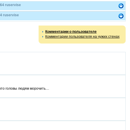
64 ruservise
 ruservise
Комментарии о пользователе
Комментарии пользователя на чужих стенах
что головы людям морочить....