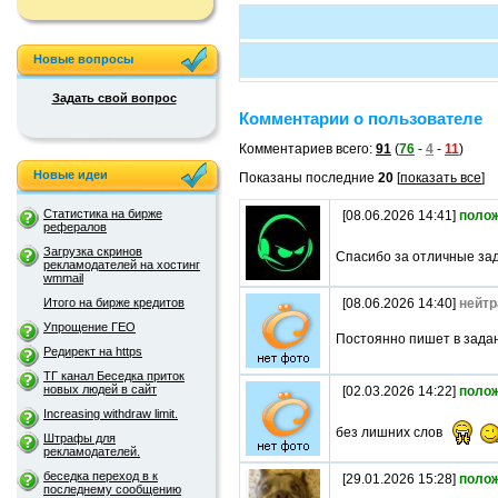
Новые вопросы
Задать свой вопрос
Комментарии о пользователе
Комментариев всего:
91
(
76
-
4
-
11
)
Новые идеи
Показаны последние
20
[
показать все
]
Статистика на бирже
[08.06.2026 14:41]
поло
рефералов
Загрузка скринов
Спасибо за отличные за
рекламодателей на хостинг
wmmail
Итого на бирже кредитов
[08.06.2026 14:40]
нейтр
Упрощение ГЕО
Постоянно пишет в задани
Редирект на https
ТГ канал Беседка приток
новых людей в сайт
[02.03.2026 14:22]
поло
Increasing withdraw limit.
без лишних слов
Штрафы для
рекламодателей.
беседка переход в к
[29.01.2026 15:28]
поло
последнему сообщению