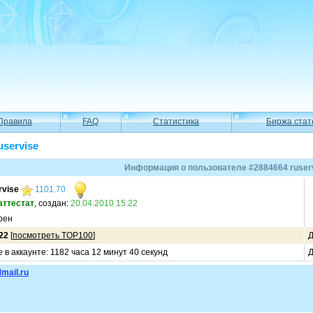
Правила
FAQ
Статистика
Биржа стат
uservise
Информация о пользователе #2884664 ruser
rvise
1101.70
аттестат
, создан:
20.04.2010 15:22
рен
22
[
посмотреть TOP100
]
Д
в аккаунте: 1182 часа 12 минут 40 секунд
Д
mail.ru