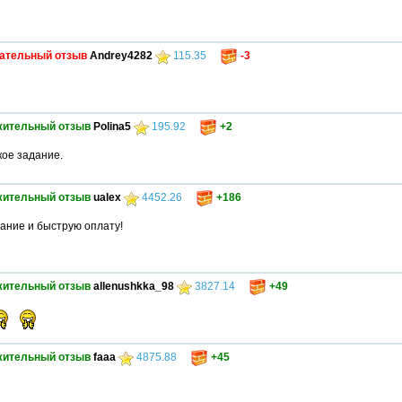
ательный отзыв
Andrey4282
115.35
-3
жительный отзыв
Polina5
195.92
+2
кое задание.
жительный отзыв
ualex
4452.26
+186
ание и быструю оплату!
жительный отзыв
allenushkka_98
3827.14
+49
жительный отзыв
faaa
4875.88
+45