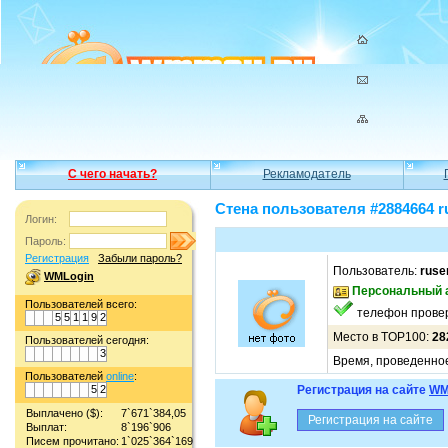
С чего начать?
Рекламодатель
Стена пользователя #2884664 r
Логин:
Пароль:
Регистрация
Забыли пароль?
Пользователь:
ruse
WMLogin
Персональный 
Пользователей всего:
телефон прове
5
5
1
1
9
2
Место в TOP100:
28
Пользователей сегодня:
3
Время, проведенное 
Пользователей
online
:
5
2
Регистрация на сайте
WM
Выплачено ($):
7`671`384,05
Выплат:
8`196`906
Писем прочитано:
1`025`364`169