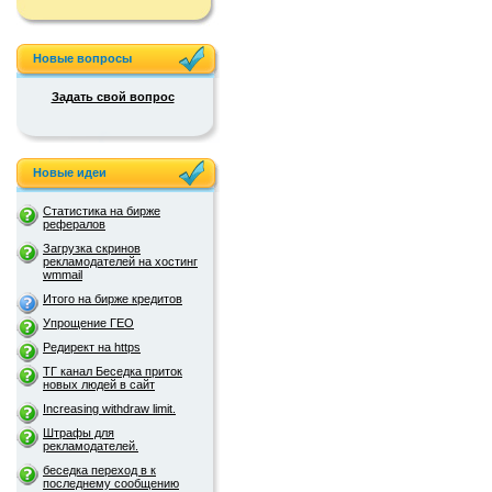
Новые вопросы
Задать свой вопрос
Новые идеи
Статистика на бирже
рефералов
Загрузка скринов
рекламодателей на хостинг
wmmail
Итого на бирже кредитов
Упрощение ГЕО
Редирект на https
ТГ канал Беседка приток
новых людей в сайт
Increasing withdraw limit.
Штрафы для
рекламодателей.
беседка переход в к
последнему сообщению