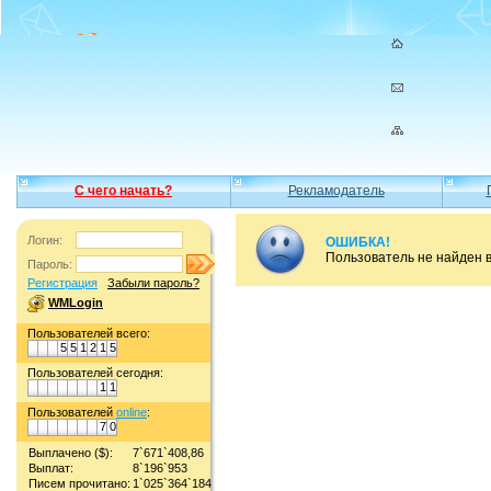
С чего начать?
Рекламодатель
Логин:
ОШИБКА!
Пользователь не найден 
Пароль:
Регистрация
Забыли пароль?
WMLogin
Пользователей всего:
5
5
1
2
1
5
Пользователей сегодня:
1
1
Пользователей
online
:
7
0
Выплачено ($):
7`671`408,86
Выплат:
8`196`953
Писем прочитано:
1`025`364`184