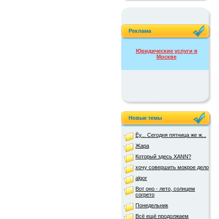
Реклама
Юридические услуги в
Москве
Новые темы
Ёу... Сегодня пятница же ж...
Жара
Который здесь XANN?
хочу совершить мокрое дело
algor
Вот оно - лето, солнцем
согрето
Понедельник
Всё ещё продолжаем