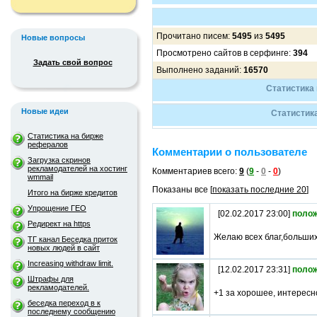
Прочитано писем:
5495
из
5495
Новые вопросы
Просмотрено сайтов в серфинге:
394
Задать свой вопрос
Выполнено заданий:
16570
Статистика 
Новые идеи
Статистик
Статистика на бирже
рефералов
Комментарии о пользователе
Загрузка скринов
рекламодателей на хостинг
Комментариев всего:
9
(
9
-
0
-
0
)
wmmail
Показаны все [
показать последние 20
]
Итого на бирже кредитов
Упрощение ГЕО
[02.02.2017 23:00]
поло
Редирект на https
Желаю всех благ,больших
ТГ канал Беседка приток
новых людей в сайт
Increasing withdraw limit.
[12.02.2017 23:31]
поло
Штрафы для
рекламодателей.
+1 за хорошее, интересн
беседка переход в к
последнему сообщению