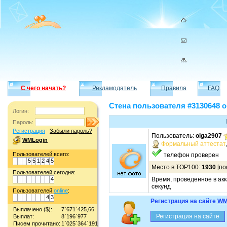
С чего начать?
Рекламодатель
Правила
FAQ
Стена пользователя #3130648 o
Логин:
Пароль:
Регистрация
Забыли пароль?
Пользователь:
olga2907
WMLogin
Формальный аттестат
Пользователей всего:
телефон проверен
5
5
1
2
4
5
Место в TOP100:
1930
[
по
Пользователей сегодня:
4
Время, проведенное в акк
секунд
Пользователей
online
:
4
3
Регистрация на сайте
WM
Выплачено ($):
7`671`425,66
Выплат:
8`196`977
Писем прочитано:
1`025`364`191