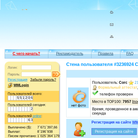
С чего начать?
Рекламодатель
Правила
FAQ
Стена пользователя #3236924 C
Логин:
Пароль:
Регистрация
Забыли пароль?
Пользователь:
Corc
2
WMLogin
Формальный аттестат
Пользователей всего:
телефон проверен
5
5
1
2
0
6
Место в TOP100:
7957
[
по
Пользователей сегодня:
2
Время, проведенное в акк
секунда
Пользователей
online
:
6
3
Регистрация на сайте
WM
Выплачено ($):
7`671`397,66
Выплат:
8`196`938
Писем прочитано:
1`025`364`179