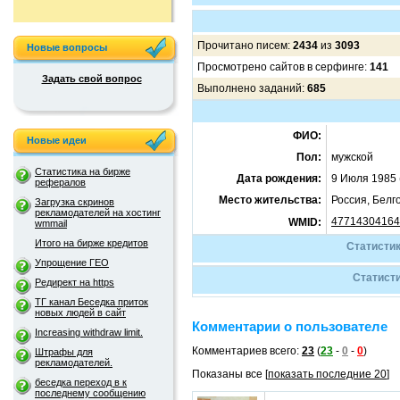
Прочитано писем:
2434
из
3093
Новые вопросы
Просмотрено сайтов в серфинге:
141
Задать свой вопрос
Выполнено заданий:
685
ФИО:
Новые идеи
Пол:
мужской
Статистика на бирже
Дата рождения:
9 Июля 1985 
рефералов
Место жительства:
Россия, Белг
Загрузка скринов
рекламодателей на хостинг
47714304164
WMID:
wmmail
Итого на бирже кредитов
Статистик
Упрощение ГЕО
Статисти
Редирект на https
ТГ канал Беседка приток
новых людей в сайт
Комментарии о пользователе
Increasing withdraw limit.
Комментариев всего:
23
(
23
-
0
-
0
)
Штрафы для
рекламодателей.
Показаны все [
показать последние 20
]
беседка переход в к
последнему сообщению