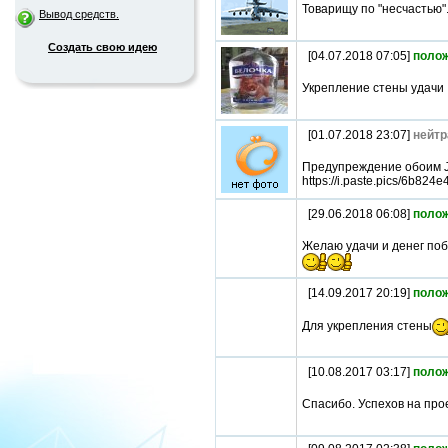
Товарищу по "несчастью". 
Вывод средств.
Создать свою идею
[04.07.2018 07:05]
поло
Укрепление стены удачи
[01.07.2018 23:07]
нейтр
Предупреждение обоим J
https://i.paste.pics/6b8
[29.06.2018 06:08]
поло
Желаю удачи и денег поб
[14.09.2017 20:19]
поло
Для укрепления стены
[10.08.2017 03:17]
поло
Спасибо. Успехов на про