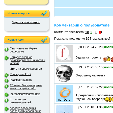
Новые вопросы
Задать свой вопрос
Комментарии о пользователе
Комментариев всего:
10
(
9
-
1
-
0
)
Показаны последние
10
[
показать все
]
Новые идеи
[20.12.2024 20:20]
поло
Статистика на бирже
рефералов
Загрузка скринов
Удачи на проекте,
рекламодателей на хостинг
wmmail
[13.09.2021 03:15]
поло
Итого на бирже кредитов
Упрощение ГЕО
Хорошему человеку
Редирект на https
ТГ канал Беседка приток
[17.05.2021 09:22]
поло
новых людей в сайт
Increasing withdraw limit.
Прекрасный исполнитель
Удачи Вам впереди!
Штрафы для
рекламодателей.
[05.07.2018 01:36]
поло
беседка переход в к
последнему сообщению