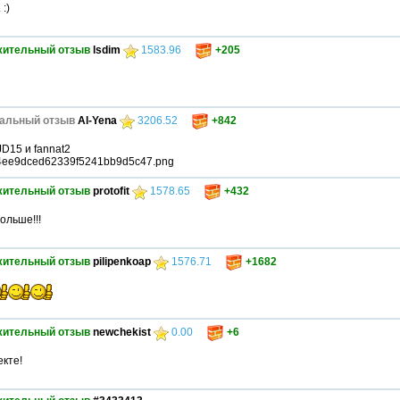
:)
жительный отзыв
lsdim
1583.96
+205
альный отзыв
Al-Yena
3206.52
+842
D15 и fannat2
24e4ee9dced62339f5241bb9d5c47.png
жительный отзыв
protofit
1578.65
+432
ольше!!!
жительный отзыв
pilipenkoap
1576.71
+1682
жительный отзыв
newchekist
0.00
+6
екте!