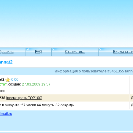
Правила
FAQ
Статистика
Биржа стат
annat2
Информация о пользователе #3451355 fann
at2
0.00
стат
, создан:
27.03.2009 19:57
рен
238
[
посмотреть TOP100
]
Д
 в аккаунте: 57 часов 44 минуты 32 секунды
Д
mail.ru