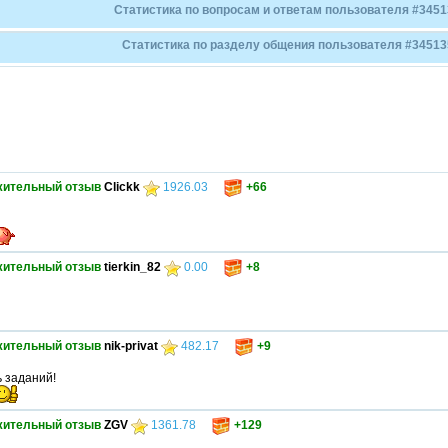
Статистика по вопросам и ответам пользователя #3451
Статистика по разделу общения пользователя #345135
жительный отзыв
Clickk
1926.03
+66
жительный отзыв
tierkin_82
0.00
+8
жительный отзыв
nik-privat
482.17
+9
 заданий!
жительный отзыв
ZGV
1361.78
+129