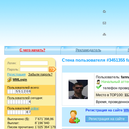
С чего начать?
Рекламодатель
Стена пользователя #3451355 f
Логин:
Пароль:
Регистрация
Забыли пароль?
Пользователь:
fann
WMLogin
Начальный атте
Пользователей всего:
телефон прове
5
5
1
2
0
8
Место в TOP100:
11
Пользователей сегодня:
4
Время, проведенное
Пользователей
online
:
Регистрация на сайте
WM
8
7
Выплачено ($):
7`671`398,86
Выплат:
8`196`940
Писем прочитано:
1`025`364`179