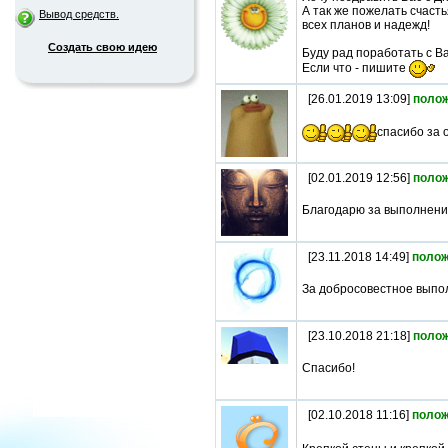
А так же пожелать счаст
Вывод средств.
всех планов и надежд!
Создать свою идею
Буду рад поработать с В
Если что - пишите
[26.01.2019 13:09]
поло
спасибо за 
[02.01.2019 12:56]
поло
Благодарю за выполнени
[23.11.2018 14:49]
полож
За добросовестное выпо
[23.10.2018 21:18]
поло
Спасибо!
[02.10.2018 11:16]
полож