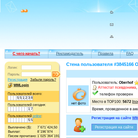
С чего начать?
Рекламодатель
Правила
FAQ
Стена пользователя #3845166 O
Логин:
Пароль:
Регистрация
Забыли пароль?
Пользователь:
Oberhof
WMLogin
Аттестат псевдонима
,
Пользователей всего:
телефон проверен
5
5
1
2
3
8
Место в TOP100:
5672
[
по
Пользователей сегодня:
1
7
Время, проведенное в акк
Пользователей
online
:
Регистрация на сайте
WM
5
5
Выплачено ($):
7`671`424,50
Выплат:
8`196`974
Писем прочитано:
1`025`364`191