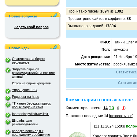
Прочитано писем:
1094
из
1392
Новые вопросы
Просмотрено сайтов в серфинге:
88
Выполнено заданий:
17894
Задать свой вопрос
ФИО:
Панин Олег 
Новые идеи
Пол:
мужской
Дата рождения:
21 Ноября 19
Статистика на бирже
рефералов
Место жительства:
россия, выкс
Загрузка скринов
Статистика
рекламодателей на хостинг
wmmail
Статистик
Итого на бирже кредитов
Упрощение ГЕО
Редирект на https
Комментарии о пользователе
ТГ канал Беседка приток
новых людей в сайт
Комментариев всего:
14
(
13
-
0
-
1
)
Increasing withdraw limit.
Показаны последние
14
[
показать все
]
Штрафы для
рекламодателей.
[21.11.2024 15:03]
полож
беседка переход в к
последнему сообщению
Хочу поздравить Вас с Д