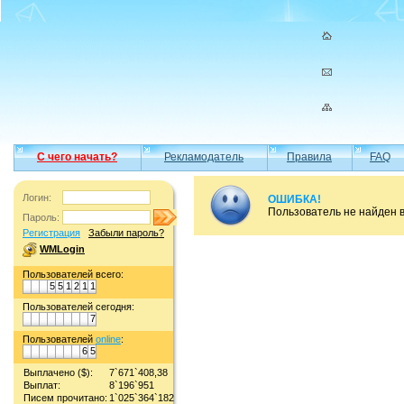
С чего начать?
Рекламодатель
Правила
FAQ
Логин:
ОШИБКА!
Пользователь не найден 
Пароль:
Регистрация
Забыли пароль?
WMLogin
Пользователей всего:
5
5
1
2
1
1
Пользователей сегодня:
7
Пользователей
online
:
6
5
Выплачено ($):
7`671`408,38
Выплат:
8`196`951
Писем прочитано:
1`025`364`182