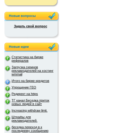
Новые вопросы
Задать свой вопрос
Новые идеи
Статистика на бирже
рефералов
Загрузка скринов
рекламодателей на хостинг
wmmail
Итого на бирже кредитов
Упрощение ГЕО
Редирект на https
ТГ канал Беседка приток
новых людей в сайт
Increasing withdraw limit.
Штрафы для
рекламодателей.
беседка переход в к
последнему сообщению