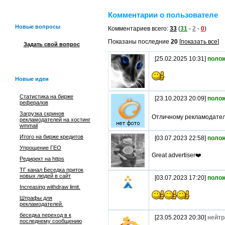
Комментарии о пользователе
Новые вопросы
Комментариев всего:
33
(
31
-
2
-
0
)
Показаны последние
20
[
показать все
]
Задать свой вопрос
[25.02.2025 10:31]
поло
Новые идеи
Статистика на бирже
[23.10.2023 20:09]
поло
рефералов
Загрузка скринов
Отличному рекламодател
рекламодателей на хостинг
wmmail
Итого на бирже кредитов
[03.07.2023 22:58]
поло
Упрощение ГЕО
Great advertiser❤️
Редирект на https
ТГ канал Беседка приток
новых людей в сайт
[03.07.2023 17:20]
поло
Increasing withdraw limit.
Штрафы для
рекламодателей.
беседка переход в к
[23.05.2023 20:30]
нейтр
последнему сообщению