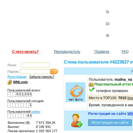
С чего начать?
Рекламодатель
Правила
FAQ
Стена пользователя #4223627 m
Логин:
Пароль:
Регистрация
Забыли пароль?
Пользователь:
malina_na
WMLogin
Персональный аттес
Пользователей всего:
телефон проверен
5
5
1
2
0
5
Место в TOP100:
7010
[
по
Пользователей сегодня:
1
Время, проведенное в акк
Пользователей
online
:
Регистрация на сайте
WM
4
4
Выплачено ($):
7`671`394,34
Выплат:
8`196`931
Писем прочитано:
1`025`364`177