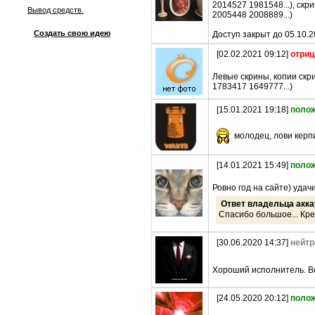
2014527 1981548...), ск
Вывод средств.
2005448 2008889...)
Создать свою идею
Доступ закрыт до 05.10.
[02.02.2021 09:12]
отриц
Левые скрины, копии скр
1783417 1649777...)
[15.01.2021 19:18]
поло
молодец, лови керпи
[14.01.2021 15:49]
поло
Ровно год на сайте) удач
Ответ владельца акка
Спасибо большое... Кре
[30.06.2020 14:37]
нейтр
Хороший исполнитель. В
[24.05.2020 20:12]
поло