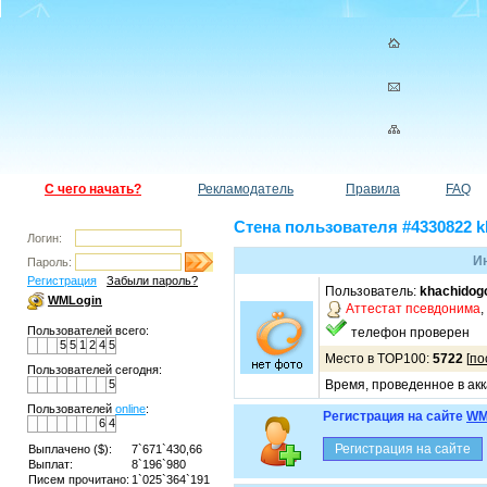
С чего начать?
Рекламодатель
Правила
FAQ
Стена пользователя #4330822 k
Логин:
И
Пароль:
Регистрация
Забыли пароль?
Пользователь:
khachidog
WMLogin
Аттестат псевдонима
,
Пользователей всего:
телефон проверен
5
5
1
2
4
5
Место в TOP100:
5722
[
по
Пользователей сегодня:
5
Время, проведенное в акк
Пользователей
online
:
Регистрация на сайте
WM
6
4
Выплачено ($):
7`671`430,66
Выплат:
8`196`980
Писем прочитано:
1`025`364`191