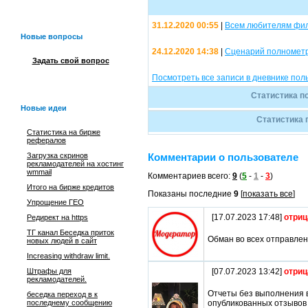
31.12.2020 00:55
|
Всем любителям филь
Новые вопросы
24.12.2020 14:38
|
Сценарий полнометр
Задать свой вопрос
Посмотреть все записи в дневнике пол
Статистика п
Новые идеи
Статистика 
Статистика на бирже
рефералов
Загрузка скринов
Комментарии о пользователе
рекламодателей на хостинг
wmmail
Комментариев всего:
9
(
5
-
1
-
3
)
Итого на бирже кредитов
Показаны последние
9
[
показать все
]
Упрощение ГЕО
[17.07.2023 17:48]
отриц
Редирект на https
ТГ канал Беседка приток
Обман во всех отправлен
новых людей в сайт
Increasing withdraw limit.
Штрафы для
[07.07.2023 13:42]
отриц
рекламодателей.
Отчеты без выполнения в
беседка переход в к
последнему сообщению
опубликованных отзывов 