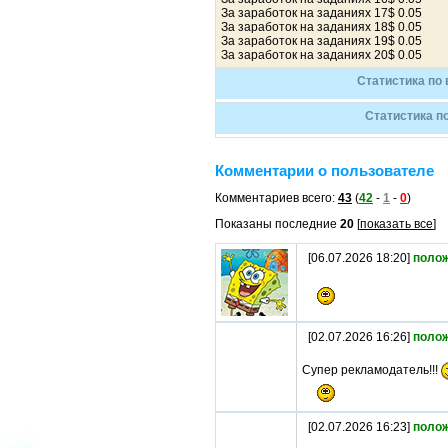
За заработок на заданиях 17$ 0.05
За заработок на заданиях 18$ 0.05
За заработок на заданиях 19$ 0.05
За заработок на заданиях 20$ 0.05
Статистика по 
Статистика п
Комментарии о пользователе
Комментариев всего:
43
(
42
-
1
-
0
)
Показаны последние
20
[
показать все
]
[06.07.2026 18:20]
поло
[02.07.2026 16:26]
поло
Супер рекламодатель!!!
[02.07.2026 16:23]
поло