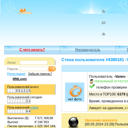
С чего начать?
Рекламодатель
Стена пользователя #4380181 -
Логин:
Пароль:
Регистрация
Забыли пароль?
Пользователь:
-Vanes-
WMLogin
Начальный аттеста
Пользователей всего:
телефон проверен
5
5
1
2
1
5
Место в TOP100:
6379
[
Пользователей сегодня:
1
1
Время, проведенное в а
Пользователей
online
:
Аккаунт на удалении, с
6
4
Выплачено ($):
7`671`408,86
Удаление аккаунта
Выплат:
8`196`953
[30.05.2024 23:28] Польз
Писем прочитано:
1`025`364`184