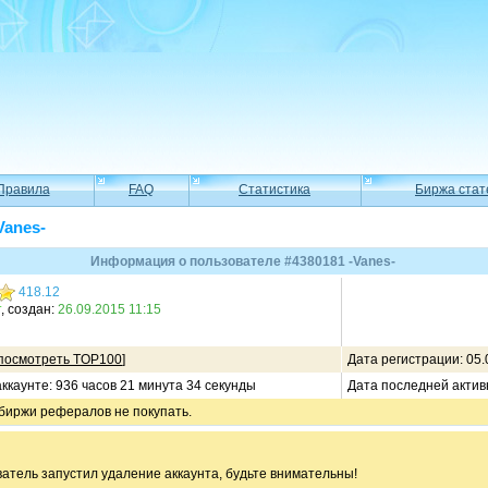
Правила
FAQ
Статистика
Биржа стат
Vanes-
Информация о пользователе #4380181 -Vanes-
418.12
т
, создан:
26.09.2015 11:15
посмотреть TOP100
]
Дата регистрации: 05.
ккаунте: 936 часов 21 минута 34 секунды
Дата последней актив
 биржи рефералов не покупать.
ователь запустил удаление аккаунта, будьте внимательны!