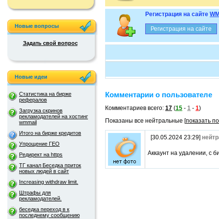
Регистрация на сайте
WM
Новые вопросы
Задать свой вопрос
Новые идеи
Комментарии о пользователе
Статистика на бирже
рефералов
Комментариев всего:
17
(
15
-
1
-
1
)
Загрузка скринов
рекламодателей на хостинг
Показаны все нейтральные [
показать п
wmmail
Итого на бирже кредитов
[30.05.2024 23:29]
нейтр
Упрощение ГЕО
Аккаунт на удалении, с 
Редирект на https
ТГ канал Беседка приток
новых людей в сайт
Increasing withdraw limit.
Штрафы для
рекламодателей.
беседка переход в к
последнему сообщению