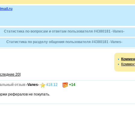
mail.ru
Статистика по вопросам и ответам пользователя #4380181 -Vanes-
Статистика по разделу общения пользователя #4380181 -Vanes-
Коммен
Коммент
оследние 20
]
альный отзыв
-Vanes-
418.12
+14
биржи рефералов не покупать.