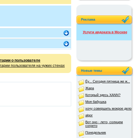
Реклама
Услуги авдоката в Москве
тарии о пользователе
арии пользователя на чужих стенах
Новые темы
Ёу... Сегодня пятница же ж...
Жара
Который здесь XANN?
Моя бабушка
хочу совершить мокрое дело
algor
Вот оно - лето, солнцем
согрето
Понедельник