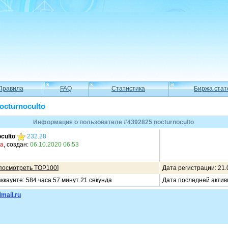
Правила
FAQ
Статистика
Биржа стат
octurnoculto
Информация о пользователе #4392825 nocturnoculto
culto
232.28
ма
, создан:
06.10.2020 06:53
посмотреть TOP100
]
Дата регистрации: 21.
ккаунте: 584 часа 57 минут 21 секунда
Дата последней актив
mail.ru