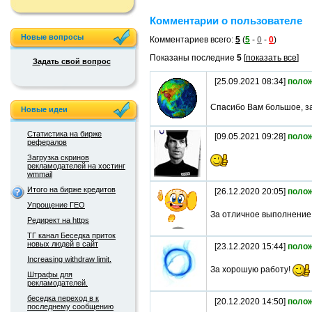
Комментарии о пользователе
Новые вопросы
Комментариев всего:
5
(
5
-
0
-
0
)
Показаны последние
5
[
показать все
]
Задать свой вопрос
[25.09.2021 08:34]
поло
Спасибо Вам большое, з
Новые идеи
Статистика на бирже
[09.05.2021 09:28]
поло
рефералов
Загрузка скринов
рекламодателей на хостинг
wmmail
Итого на бирже кредитов
[26.12.2020 20:05]
поло
Упрощение ГЕО
За отличное выполнени
Редирект на https
ТГ канал Беседка приток
новых людей в сайт
[23.12.2020 15:44]
поло
Increasing withdraw limit.
За хорошую работу!
Штрафы для
рекламодателей.
беседка переход в к
[20.12.2020 14:50]
поло
последнему сообщению