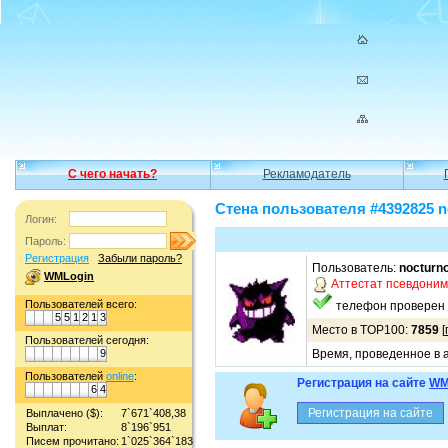
С чего начать?
Рекламодатель
Стена пользователя #4392825 n
Логин:
Пароль:
Регистрация
Забыли пароль?
Пользователь:
nocturno
WMLogin
Аттестат псевдони
Пользователей всего:
телефон проверен
5
5
1
2
1
3
Место в TOP100:
7859
[
Пользователей сегодня:
9
Время, проведенное в а
Пользователей
online
:
Регистрация на сайте
WM
6
4
Выплачено ($):
7`671`408,38
Выплат:
8`196`951
Писем прочитано:
1`025`364`183