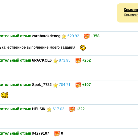
Коммен
Коммент
жительный отзыв
zarabotokdeneg
629.92
+358
а качественное выполнение моего задания
жительный отзыв
6PACKOL6
873.95
+252
жительный отзыв
Spok_7722
704.71
+107
е
жительный отзыв
HELSIK
617.03
+222
жительный отзыв
#4279107
0