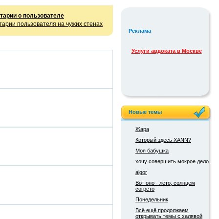
тарии о пользователе
арии пользователя на чужих стенах
Реклама
Услуги авдоката в Москве
Новые темы
Жара
Который здесь XANN?
Моя бабушка
хочу совершить мокрое дело
algor
Вот оно - лето, солнцем
согрето
Понедельник
Всё ещё продолжаем
открывать темы с халявой