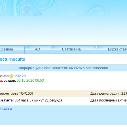
Правила
FAQ
Статистика
Биржа стат
octurnoculto
Информация о пользователе #4392825 nocturnoculto
culto
232.28
ма
, создан:
06.10.2020 06:53
посмотреть TOP100
]
Дата регистрации: 21.
ккаунте: 584 часа 57 минут 21 секунда
Дата последней актив
mail.ru