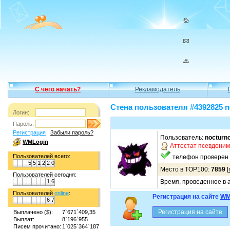
С чего начать?
Рекламодатель
Стена пользователя #4392825 n
Логин:
Пароль:
Регистрация
Забыли пароль?
Пользователь:
nocturno
WMLogin
Аттестат псевдони
Пользователей всего:
телефон проверен
5
5
1
2
2
0
Место в TOP100:
7859
[
Пользователей сегодня:
1
6
Время, проведенное в а
Пользователей
online
:
Регистрация на сайте
WM
6
7
Выплачено ($):
7`671`409,35
Выплат:
8`196`955
Писем прочитано:
1`025`364`187