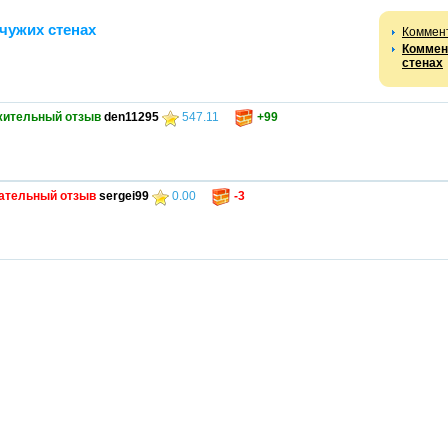
чужих стенах
Коммен
Коммен
стенах
жительный отзыв
den11295
547.11
+99
ательный отзыв
sergei99
0.00
-3