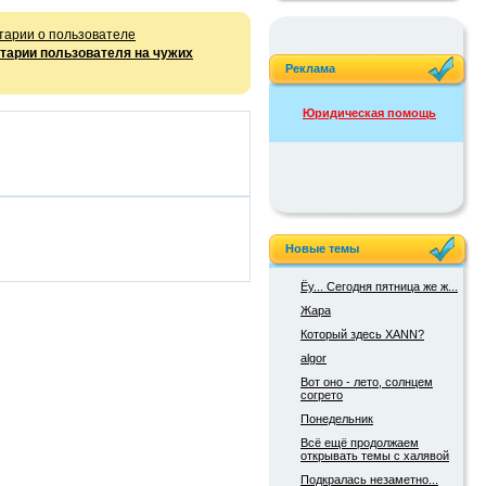
тарии о пользователе
тарии пользователя на чужих
Реклама
Юридическая помощь
Новые темы
Ёу... Сегодня пятница же ж...
Жара
Который здесь XANN?
algor
Вот оно - лето, солнцем
согрето
Понедельник
Всё ещё продолжаем
открывать темы с халявой
Подкралась незаметно...