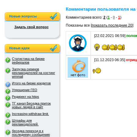
Комментарии пользователя на 
Новые вопросы
Комментариев всего:
2
(
1
-
0
-
1
)
Показаны все [
показать последние 20
]
Задать свой вопрос
[22.02.2021 06:59]
поло
Новые идеи
Статистика на бирже
[11.12.2023 06:35]
отриц
рефералов
Загрузка скринов
рекламодателей на хостинг
wmmail
Итого на бирже кредитов
Упрощение ГЕО
Редирект на https
ТГ канал Беседка приток
новых людей в сайт
Increasing withdraw limit.
Штрафы для
рекламодателей.
беседка переход в к
последнему сообщению