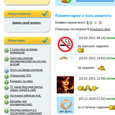
Новые вопросы
Комментарии о пользователе
Комментариев всего:
5
(
5
-
0
-
0
)
Задать свой вопрос
Показаны последние
5
[
показать все
]
[15.02.2021 09:14]
поло
Новые идеи
За хорошее задание!
Статистика на бирже
рефералов
Загрузка скринов
[16.01.2021 14:02]
поло
рекламодателей на хостинг
wmmail
За задания.
Итого на бирже кредитов
Упрощение ГЕО
[16.01.2021 12:56]
поло
Редирект на https
ТГ канал Беседка приток
новых людей в сайт
Increasing withdraw limit.
[25.12.2020 07:02]
поло
Штрафы для
рекламодателей.
за отличное задание
беседка переход в к
последнему сообщению