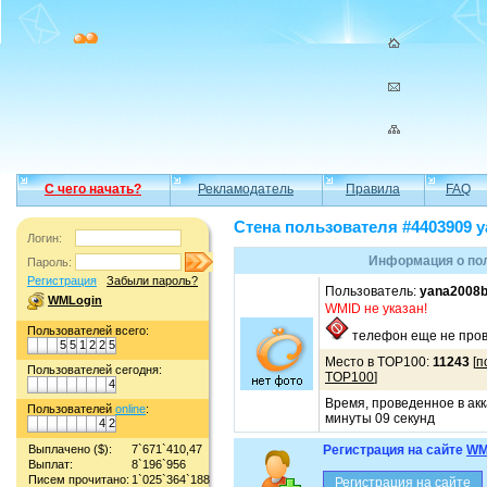
С чего начать?
Рекламодатель
Правила
FAQ
Стена пользователя #4403909 y
Логин:
Информация о по
Пароль:
Регистрация
Забыли пароль?
Пользователь:
yana2008
WMLogin
WMID не указан!
Пользователей всего:
телефон еще не пров
5
5
1
2
2
5
Место в TOP100:
11243
[
п
Пользователей сегодня:
TOP100
]
4
Время, проведенное в акк
Пользователей
online
:
минуты 09 секунд
4
2
Выплачено ($):
7`671`410,47
Регистрация на сайте
WM
Выплат:
8`196`956
Писем прочитано:
1`025`364`188