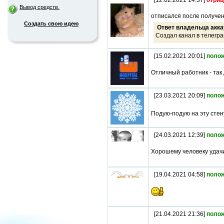
[12.02.2021 14:37]
отриц
Вывод средств.
отписался после получен
Создать свою идею
Ответ владельца акка
Создал канал в телегра
[15.02.2021 20:01]
поло
Отличный работник - так
[23.03.2021 20:09]
поло
Подую-подую на эту стен
[24.03.2021 12:39]
поло
Хорошему человеку удачи
[19.04.2021 04:58]
поло
[21.04.2021 21:36]
поло