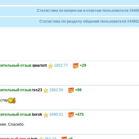
Статистика по вопросам и ответам пользователя #446
Статистика по разделу общения пользователя #4460
жительный отзыв
qwartett
1852.77
+29
жительный отзыв
tss23
1962.56
+98
ству
ительный отзыв
borok
3490.01
+475
ние. Спасибо.