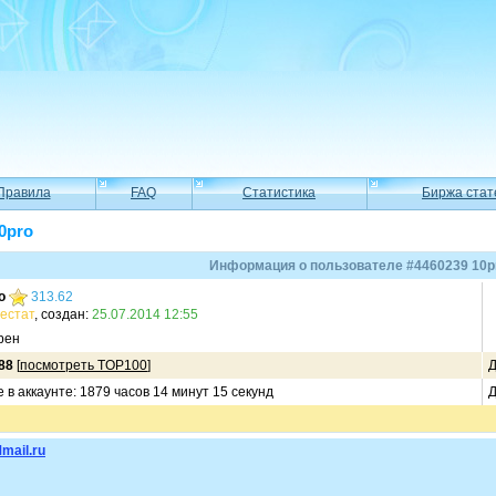
Правила
FAQ
Статистика
Биржа стат
0pro
Информация о пользователе #4460239 10p
o
313.62
естат
, создан:
25.07.2014 12:55
рен
88
[
посмотреть TOP100
]
Д
в аккаунте: 1879 часов 14 минут 15 секунд
Д
mail.ru