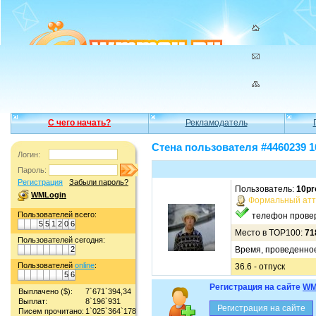
С чего начать?
Рекламодатель
Стена пользователя #4460239 1
Логин:
Пароль:
Регистрация
Забыли пароль?
Пользователь:
10pr
WMLogin
Формальный атт
Пользователей всего:
телефон прове
5
5
1
2
0
6
Место в TOP100:
71
Пользователей сегодня:
2
Время, проведенное 
Пользователей
online
:
36.6 - отпуск
5
6
Регистрация на сайте
WM
Выплачено ($):
7`671`394,34
Выплат:
8`196`931
Писем прочитано:
1`025`364`178