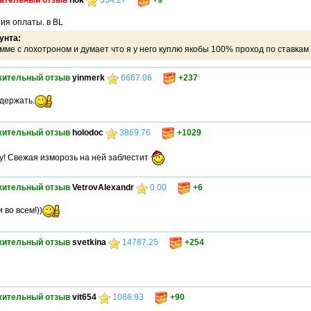
ательный отзыв
hok
354.27
+9
ия оплаты. в BL
унта:
мме с лохотроном и думает что я у него куплю якобы 100% проход по ставкам 
жительный отзыв
yinmerk
6667.06
+237
 держать.
жительный отзыв
holodoc
3869.76
+1029
у! Свежая изморозь на ней заблестит
жительный отзыв
VetrovAlexandr
0.00
+6
 во всем!))
жительный отзыв
svetkina
14787.25
+254
жительный отзыв
vit654
1086.93
+90