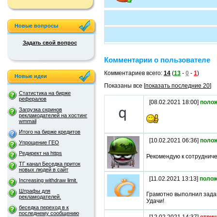
Новые вопросы
Задать свой вопрос
Комментарии о пользователе
Комментариев всего:
14
(
13
-
0
-
1
)
Новые идеи
Показаны все [
показать последние 20
]
Статистика на бирже
рефералов
[08.02.2021 18:00]
поло
Загрузка скринов
рекламодателей на хостинг
wmmail
Итого на бирже кредитов
[10.02.2021 06:36]
поло
Упрощение ГЕО
Редирект на https
Рекомендую к сотрудниче
ТГ канал Беседка приток
новых людей в сайт
[11.02.2021 13:13]
полож
Increasing withdraw limit.
Штрафы для
Грамотно выполнил зада
рекламодателей.
Удачи!
беседка переход в к
последнему сообщению