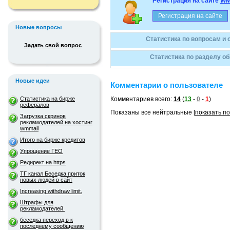
Регистрация на сайте
WM
Новые вопросы
Статистика по вопросам и 
Задать свой вопрос
Статистика по разделу о
Новые идеи
Комментарии о пользователе
Статистика на бирже
Комментариев всего:
14
(
13
-
0
-
1
)
рефералов
Показаны все нейтральные [
показать п
Загрузка скринов
рекламодателей на хостинг
wmmail
Итого на бирже кредитов
Упрощение ГЕО
Редирект на https
ТГ канал Беседка приток
новых людей в сайт
Increasing withdraw limit.
Штрафы для
рекламодателей.
беседка переход в к
последнему сообщению