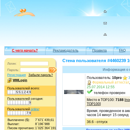
С чего начать?
Рекламодатель
Правила
FAQ
Стена пользователя #4460239 1
Логин:
Информация о 
Пароль:
Регистрация
Забыли пароль?
Пользователь:
10pro
WMLogin
Формальный аттестат
25.07.2014 12:55
Пользователей всего:
5
5
1
2
4
9
телефон проверен
Пользователей сегодня:
Место в TOP100:
7188
[
по
9
TOP100
]
Пользователей
online
:
Время, проведенное в акк
7
9
часов 14 минут 15 секунд
Выплачено ($):
7`671`439,61
36.6 - отпуск
Выплат:
8`196`988
Писем прочитано:
1`025`364`191