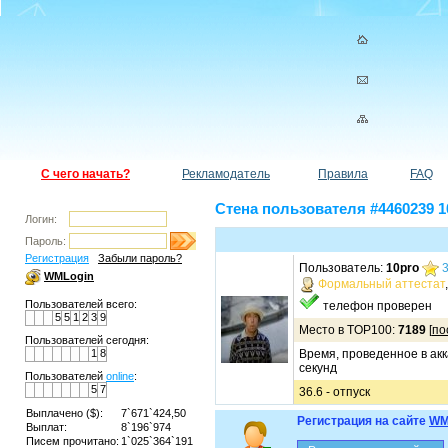
С чего начать?
Рекламодатель
Правила
FAQ
Стена пользователя #4460239 1
Логин:
Пароль:
Регистрация
Забыли пароль?
Пользователь:
10pro
WMLogin
Формальный аттестат
Пользователей всего:
телефон проверен
5
5
1
2
3
9
Место в TOP100:
7189
[
по
Пользователей сегодня:
1
8
Время, проведенное в акк
секунд
Пользователей
online
:
5
7
36.6 - отпуск
Выплачено ($):
7`671`424,50
Регистрация на сайте
WM
Выплат:
8`196`974
Писем прочитано:
1`025`364`191