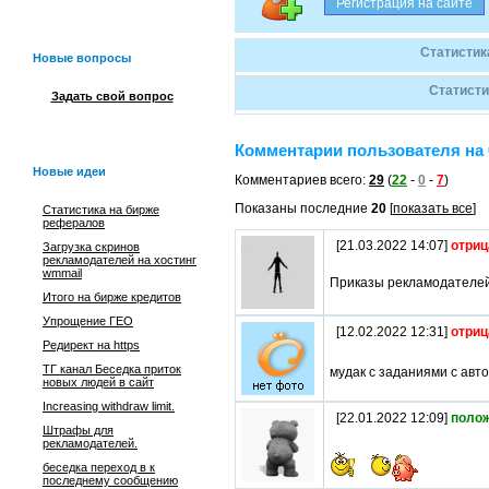
Статистик
Новые вопросы
Статисти
Задать свой вопрос
Комментарии пользователя на 
Новые идеи
Комментариев всего:
29
(
22
-
0
-
7
)
Показаны последние
20
[
показать все
]
Статистика на бирже
рефералов
[21.03.2022 14:07]
отриц
Загрузка скринов
рекламодателей на хостинг
wmmail
Приказы рекламодателей 
Итого на бирже кредитов
Упрощение ГЕО
[12.02.2022 12:31]
отриц
Редирект на https
ТГ канал Беседка приток
мудак с заданиями с авт
новых людей в сайт
Increasing withdraw limit.
[22.01.2022 12:09]
поло
Штрафы для
рекламодателей.
беседка переход в к
последнему сообщению