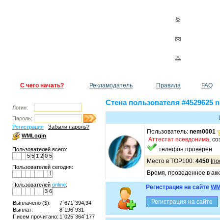
С чего начать?
Рекламодатель
Правила
FAQ
Стена пользователя #4529625 
Логин:
Пароль:
Регистрация
Забыли пароль?
Пользователь:
nem0001
WMLogin
Аттестат псевдонима
, с
телефон проверен
Пользователей всего:
5
5
1
2
0
5
Место в TOP100:
4450
[
по
Пользователей сегодня:
Время, проведенное в акк
1
Пользователей
online
:
Регистрация на сайте
WM
3
6
Выплачено ($):
7`671`394,34
Выплат:
8`196`931
Писем прочитано:
1`025`364`177