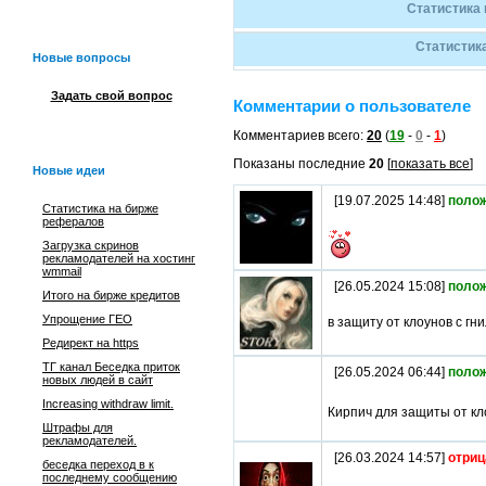
Статистика 
Статистик
Новые вопросы
Задать свой вопрос
Комментарии о пользователе
Комментариев всего:
20
(
19
-
0
-
1
)
Показаны последние
20
[
показать все
]
Новые идеи
[19.07.2025 14:48]
поло
Статистика на бирже
рефералов
Загрузка скринов
рекламодателей на хостинг
wmmail
[26.05.2024 15:08]
поло
Итого на бирже кредитов
Упрощение ГЕО
в защиту от клоунов с г
Редирект на https
ТГ канал Беседка приток
[26.05.2024 06:44]
поло
новых людей в сайт
Increasing withdraw limit.
Кирпич для защиты от кл
Штрафы для
рекламодателей.
[26.03.2024 14:57]
отриц
беседка переход в к
последнему сообщению