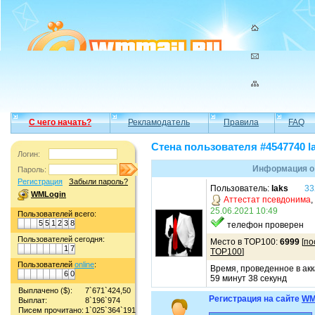
С чего начать?
Рекламодатель
Правила
FAQ
Стена пользователя #4547740 l
Логин:
Информация о 
Пароль:
Регистрация
Забыли пароль?
Пользователь:
laks
33
WMLogin
Аттестат псевдонима
,
25.06.2021 10:49
Пользователей всего:
5
5
1
2
3
8
телефон проверен
Пользователей сегодня:
Место в TOP100:
6999
[
по
1
7
TOP100
]
Пользователей
online
:
Время, проведенное в акк
6
0
59 минут 38 секунд
Выплачено ($):
7`671`424,50
Регистрация на сайте
WM
Выплат:
8`196`974
Писем прочитано:
1`025`364`191