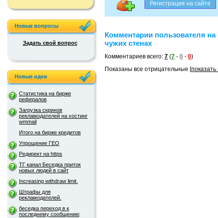
Новые вопросы
Комментарии пользователя на
чужих стенах
Задать свой вопрос
Комментариев всего:
7
(
7
-
0
-
0
)
Показаны все отрицательные [
показать
Новые идеи
Статистика на бирже
рефералов
Загрузка скринов
рекламодателей на хостинг
wmmail
Итого на бирже кредитов
Упрощение ГЕО
Редирект на https
ТГ канал Беседка приток
новых людей в сайт
Increasing withdraw limit.
Штрафы для
рекламодателей.
беседка переход в к
последнему сообщению