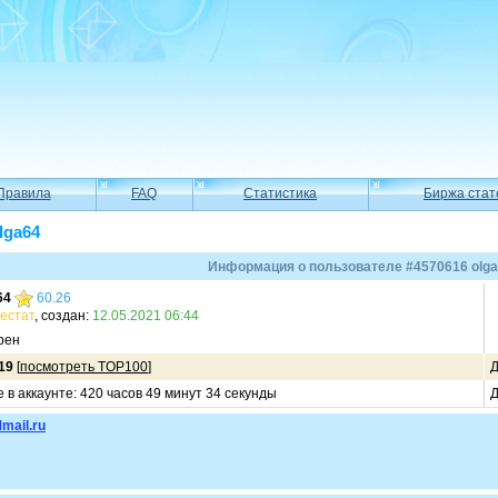
Правила
FAQ
Статистика
Биржа стат
lga64
Информация о пользователе #4570616 olg
64
60.26
естат
, создан:
12.05.2021 06:44
рен
19
[
посмотреть TOP100
]
Д
 в аккаунте: 420 часов 49 минут 34 секунды
Д
mail.ru