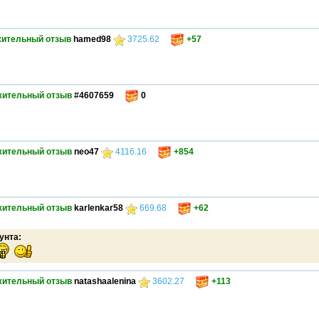
ительный отзыв
hamed98
3725.62
+57
жительный отзыв
#4607659
0
жительный отзыв
neo47
4116.16
+854
жительный отзыв
karlenkar58
669.68
+62
унта:
жительный отзыв
natashaalenina
3602.27
+113