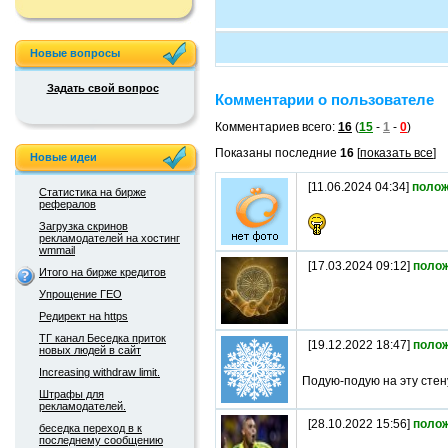
Новые вопросы
Задать свой вопрос
Комментарии о пользователе
Комментариев всего:
16
(
15
-
1
-
0
)
Показаны последние
16
[
показать все
]
Новые идеи
[11.06.2024 04:34]
полож
Статистика на бирже
рефералов
Загрузка скринов
рекламодателей на хостинг
wmmail
[17.03.2024 09:12]
поло
Итого на бирже кредитов
Упрощение ГЕО
Редирект на https
ТГ канал Беседка приток
[19.12.2022 18:47]
поло
новых людей в сайт
Increasing withdraw limit.
Подую-подую на эту стен
Штрафы для
рекламодателей.
[28.10.2022 15:56]
поло
беседка переход в к
последнему сообщению