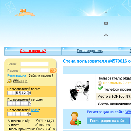
С чего начать?
Рекламодатель
Стена пользователя #4570616 o
Логин:
Пароль:
Регистрация
Забыли пароль?
Пользователь:
olga
WMLogin
Формальный атт
Пользователей всего:
телефон прове
5
5
1
2
2
6
Место в TOP100:
97
Пользователей сегодня:
5
Время, проведенное
Пользователей
online
:
Регистрация на сайте
WM
6
6
Выплачено ($):
7`671`413,71
Выплат:
8`196`959
Писем прочитано:
1`025`364`188