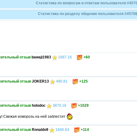
Статистика по вопросам и ответам пользователя #4570
Статистика по разделу общения пользователя #45706
ительный отзыв
bawaji1983
1687.16
+60
жительный отзыв
JOKER13
490.81
+125
жительный отзыв
holodoc
3870.18
+1029
у! Свежая изморозь на ней заблестит
жительный отзыв
Ronaldo9
1846.63
+114