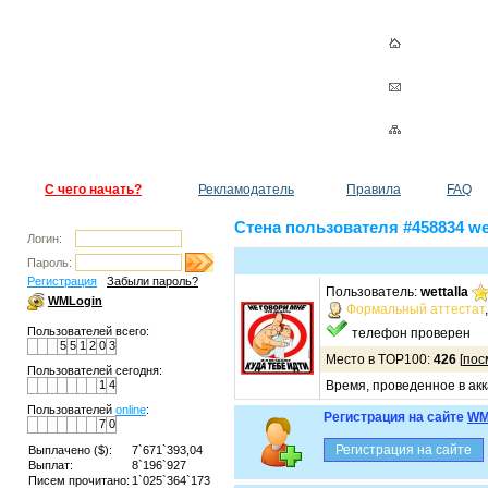
С чего начать?
Рекламодатель
Правила
FAQ
Стена пользователя #458834 wet
Логин:
Пароль:
Регистрация
Забыли пароль?
Пользователь:
wettalla
WMLogin
Формальный аттестат
Пользователей всего:
телефон проверен
5
5
1
2
0
3
Место в TOP100:
426
[
пос
Пользователей сегодня:
1
4
Время, проведенное в акк
Пользователей
online
:
Регистрация на сайте
WM
7
0
Выплачено ($):
7`671`393,04
Выплат:
8`196`927
Писем прочитано:
1`025`364`173