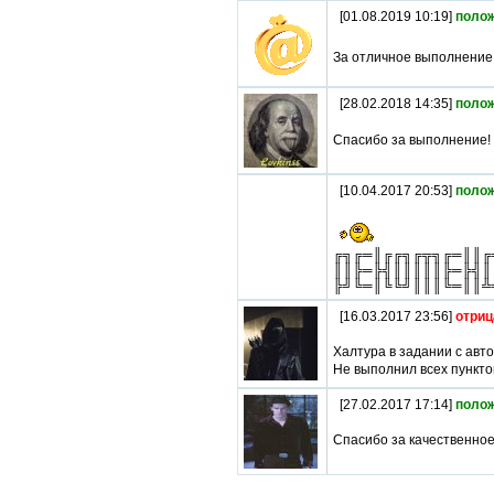
[01.08.2019 10:19]
поло
За отличное выполнение
[28.02.2018 14:35]
поло
Спасибо за выполнение!
[10.04.2017 20:53]
поло
╔╗╔═║╔╔╗╔╦╗╔═║║╔
║║╠═╠╣║║║║║╠═╠╣║
╠╝╚═║╚╚╝║║║╚═║║╩
[16.03.2017 23:56]
отриц
Халтура в задании с авт
Не выполнил всех пункто
[27.02.2017 17:14]
поло
Спасибо за качественно