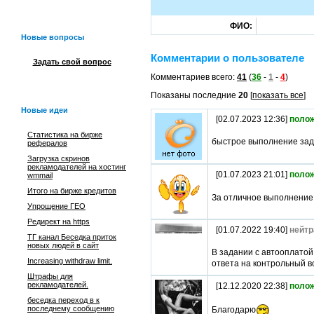
ФИО:
Новые вопросы
Комментарии о пользователе
Задать свой вопрос
Комментариев всего:
41
(
36
-
1
-
4
)
Показаны последние
20
[
показать все
]
Новые идеи
[02.07.2023 12:36]
поло
Статистика на бирже
быстрое выполнение за
рефералов
Загрузка скринов
рекламодателей на хостинг
[01.07.2023 21:01]
поло
wmmail
Итого на бирже кредитов
За отличное выполнени
Упрощение ГЕО
Редирект на https
[01.07.2022 19:40]
нейтр
ТГ канал Беседка приток
новых людей в сайт
В задании с автооплатой
Increasing withdraw limit.
ответа на контрольный 
Штрафы для
рекламодателей.
[12.12.2020 22:38]
поло
беседка переход в к
последнему сообщению
Благодарю