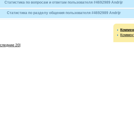
Статистика по вопросам и ответам пользователя #4692989 Andrijr
Статистика по разделу общения пользователя #4692989 Andrijr
Коммен
Коммент
оследние 20
]