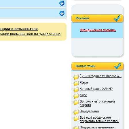
Реклама
тарии о пользователе
Юридическая помощь
арии пользователя на чужих стенах
Новые темы
Ёу... Сегодня пятница же ж...
Жара
Который здесь XANN?
algor
Вот оно - лето, солнцем
согрето
Понедельник
Всё ещё продолжаем
открывать темы с халявой
Подкралась незаметно...