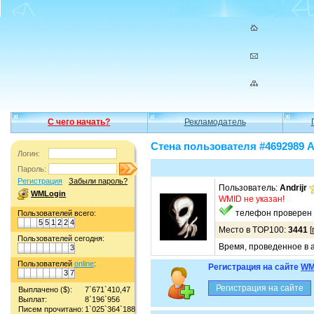
С чего начать?
Рекламодатель
Стена пользователя #4692989 A
Логин:
Пароль:
Регистрация
Забыли пароль?
Пользователь:
Andrijr
WMLogin
WMID не указан!
телефон проверен
Пользователей всего:
5
5
1
2
2
4
Место в TOP100:
3441
[
Пользователей сегодня:
Время, проведенное в а
3
Пользователей
online
:
Регистрация на сайте
WM
3
7
Выплачено ($):
7`671`410,47
Выплат:
8`196`956
Писем прочитано:
1`025`364`188