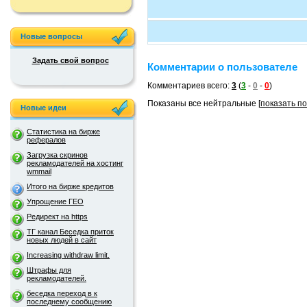
Новые вопросы
Задать свой вопрос
Комментарии о пользователе
Комментариев всего:
3
(
3
-
0
-
0
)
Показаны все нейтральные [
показать п
Новые идеи
Статистика на бирже
рефералов
Загрузка скринов
рекламодателей на хостинг
wmmail
Итого на бирже кредитов
Упрощение ГЕО
Редирект на https
ТГ канал Беседка приток
новых людей в сайт
Increasing withdraw limit.
Штрафы для
рекламодателей.
беседка переход в к
последнему сообщению