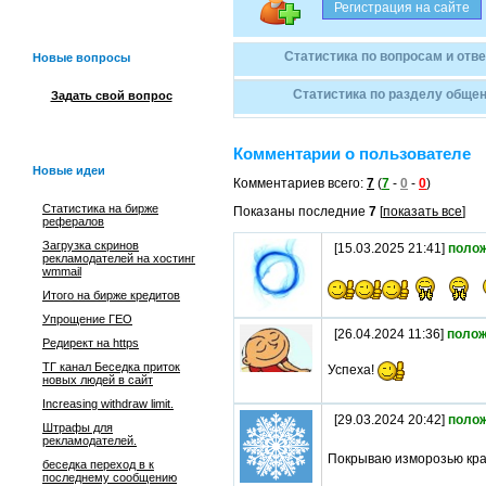
Статистика по вопросам и отв
Новые вопросы
Статистика по разделу общен
Задать свой вопрос
Комментарии о пользователе
Новые идеи
Комментариев всего:
7
(
7
-
0
-
0
)
Статистика на бирже
Показаны последние
7
[
показать все
]
рефералов
Загрузка скринов
[15.03.2025 21:41]
поло
рекламодателей на хостинг
wmmail
Итого на бирже кредитов
Упрощение ГЕО
[26.04.2024 11:36]
полож
Редирект на https
ТГ канал Беседка приток
Успеха!
новых людей в сайт
Increasing withdraw limit.
[29.03.2024 20:42]
поло
Штрафы для
рекламодателей.
Покрываю изморозью кра
беседка переход в к
последнему сообщению