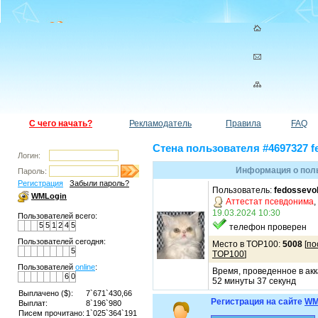
С чего начать?
Рекламодатель
Правила
FAQ
Стена пользователя #4697327 f
Логин:
Информация о поль
Пароль:
Регистрация
Забыли пароль?
Пользователь:
fedossevo
WMLogin
Аттестат псевдонима
,
19.03.2024 10:30
Пользователей всего:
5
5
1
2
4
5
телефон проверен
Пользователей сегодня:
Место в TOP100:
5008
[
по
5
TOP100
]
Пользователей
online
:
Время, проведенное в акк
6
0
52 минуты 37 секунд
Выплачено ($):
7`671`430,66
Регистрация на сайте
WM
Выплат:
8`196`980
Писем прочитано:
1`025`364`191