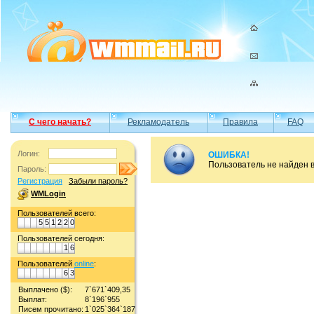
С чего начать?
Рекламодатель
Правила
FAQ
Логин:
ОШИБКА!
Пользователь не найден 
Пароль:
Регистрация
Забыли пароль?
WMLogin
Пользователей всего:
5
5
1
2
2
0
Пользователей сегодня:
1
6
Пользователей
online
:
6
3
Выплачено ($):
7`671`409,35
Выплат:
8`196`955
Писем прочитано:
1`025`364`187