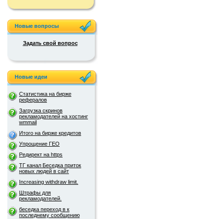
Новые вопросы
Задать свой вопрос
Новые идеи
Статистика на бирже
рефералов
Загрузка скринов
рекламодателей на хостинг
wmmail
Итого на бирже кредитов
Упрощение ГЕО
Редирект на https
ТГ канал Беседка приток
новых людей в сайт
Increasing withdraw limit.
Штрафы для
рекламодателей.
беседка переход в к
последнему сообщению