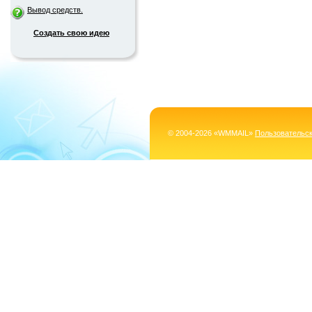
Вывод средств.
Создать свою идею
© 2004-2026 «WMMAIL»
Пользовательс