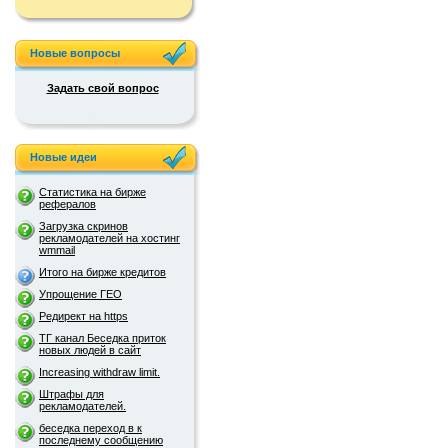
Новые вопросы
Задать свой вопрос
Новые идеи
Статистика на бирже
рефералов
Загрузка скринов
рекламодателей на хостинг
wmmail
Итого на бирже кредитов
Упрощение ГЕО
Редирект на https
ТГ канал Беседка приток
новых людей в сайт
Increasing withdraw limit.
Штрафы для
рекламодателей.
беседка переход в к
последнему сообщению