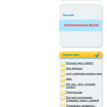
Реклама
Услуги авдоката в Москве
Новые темы
Который здесь XANN?
Моя бабушка
хочу совершить мокрое дело
algor
Вот оно - лето, солнцем
согрето
Понедельник
Всё ещё продолжаем
открывать темы с халявой
Подкралась незаметно...