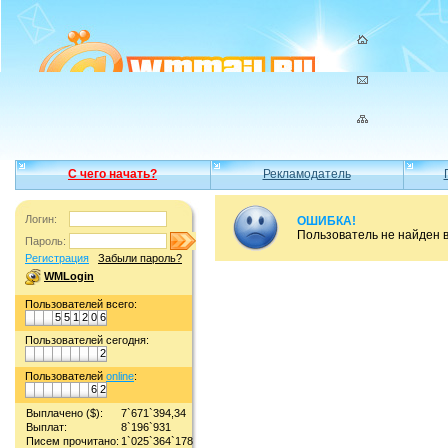
С чего начать?
Рекламодатель
Логин:
ОШИБКА!
Пользователь не найден 
Пароль:
Регистрация
Забыли пароль?
WMLogin
Пользователей всего:
5
5
1
2
0
6
Пользователей сегодня:
2
Пользователей
online
:
6
2
Выплачено ($):
7`671`394,34
Выплат:
8`196`931
Писем прочитано:
1`025`364`178