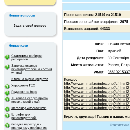
Прочитано писем:
21519
из
21519
Новые вопросы
Просмотрено сайтов в серфинге:
2975
Задать свой вопрос
Выполнено заданий:
44333
ФИО:
Еськин Витал
Новые идеи
Пол:
мужской
Статистика на бирже
Дата рождения:
30 Сентября 
рефералов
Место жительства:
Россия, Петр
Загрузка скринов
рекламодателей на хостинг
36610215337
WMID:
wmmail
Итого на бирже кредитов
Конкурс
http://www.wmmail.ru/index.php?cf=html
Упрощение ГЕО
http://www.wmmail.ru/index.php?cf=html
http://www.wmmail.ru/index.php?cf=html
Редирект на https
http://www.wmmail.ru/index.php?cf=html
ТГ канал Беседка приток
http://www.wmmail.ru/index.php?cf=html
новых людей в сайт
http://www.wmmail.ru/index.php?cf=html
http://www.wmmail.ru/index.php?cf=html
Increasing withdraw limit.
Штрафы для
Кирилл, дружище! Ты жив в наших м
рекламодателей.
беседка переход в к
Статистика
последнему сообщению