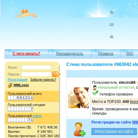
С чего начать?
Рекламодатель
Правила
FAQ
Стена пользователя #663042 ele
Логин:
Пароль:
Регистрация
Забыли пароль?
Пользователь:
electro88
WMLogin
Начальный аттестат
, 
Пользователей всего:
телефон проверен
5
5
1
2
1
1
Место в TOP100:
440
[
пос
Пользователей сегодня:
7
Время, проведенное в акк
секунды
Пользователей
online
:
7
1
Регистрация на сайте
WM
Выплачено ($):
7`671`408,38
Выплат:
8`196`951
Писем прочитано:
1`025`364`182