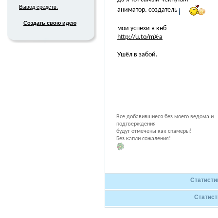
Вывод средств.
аниматор. создатель
Создать свою идею
мои успехи в кнб
http://u.to/mX-a
Ушёл в забой.
Все добавившиеся без моего ведома и
подтверждения
будут отмечены как спамеры!
Без капли сожаления
!
Статисти
Статист