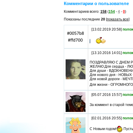
Комментарии о пользователе
Комментариев всего:
158
(
154
-
4
-
0
)
Показаны последние
20
[
показать все
]
[13.02.2019 20:58]
поло
[13.10.2016 14:01]
поло
ПОЗДРАВЛЯЮ С ДНЕМ Р
ЖЕЛАЮ:Для сердца - Л
Для души - ВДОХНОВЕН
Для нового дня - НОВЫХ
Для новой дороги - МЕ
Для жизни - ОГРОМНОГ
[05.07.2016 15:57]
поло
За коммент в старой тем
[02.01.2016 20:55]
поло
С Новым годом!
Пусть