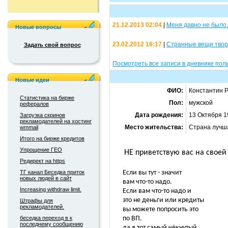
21.12.2013 02:04
|
Меня давно не было.
Новые вопросы
23.02.2012 16:17
|
Странные вещи творя
Задать свой вопрос
Посмотреть все записи в дневнике поль
Новые идеи
ФИО:
Константин Р
Статистика на бирже
Пол:
мужской
рефералов
Дата рождения:
13 Октября 1
Загрузка скринов
рекламодателей на хостинг
Место жительства:
Страна лучша
wmmail
Итого на бирже кредитов
Упрощение ГЕО
НЕ приветствую вас на своей
Редирект на https
ТГ канал Беседка приток
Если вы тут - значит
новых людей в сайт
вам что-то надо.
Increasing withdraw limit.
Если вам что-то надо и
это не деньги или кредиты
Штрафы для
рекламодателей.
вы можете попросить это
беседка переход в к
по ВП.
последнему сообщению
да я тот самый чёкнутый