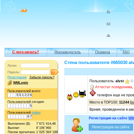
С чего начать?
Рекламодатель
Правила
FAQ
Стена пользователя #665030 alv
Логин:
Пароль:
Регистрация
Забыли пароль?
Пользователь:
alvst
0
WMLogin
Аттестат псевдонима
,
Пользователей всего:
5
5
1
2
2
6
телефон еще не пров
Пользователей сегодня:
Место в TOP100:
11244
[
п
5
Время, проведенное в акк
Пользователей
online
:
6
7
Регистрация на сайте
WM
Выплачено ($):
7`671`414,48
Выплат:
8`196`960
Писем прочитано:
1`025`364`188