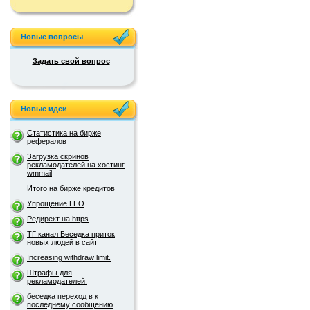
Новые вопросы
Задать свой вопрос
Новые идеи
Статистика на бирже
рефералов
Загрузка скринов
рекламодателей на хостинг
wmmail
Итого на бирже кредитов
Упрощение ГЕО
Редирект на https
ТГ канал Беседка приток
новых людей в сайт
Increasing withdraw limit.
Штрафы для
рекламодателей.
беседка переход в к
последнему сообщению