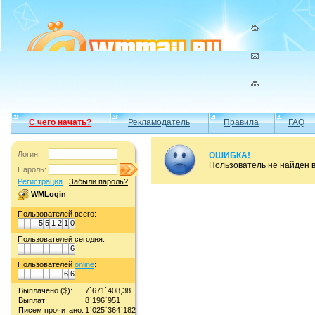
С чего начать?
Рекламодатель
Правила
FAQ
Логин:
ОШИБКА!
Пользователь не найден 
Пароль:
Регистрация
Забыли пароль?
WMLogin
Пользователей всего:
5
5
1
2
1
0
Пользователей сегодня:
6
Пользователей
online
:
6
6
Выплачено ($):
7`671`408,38
Выплат:
8`196`951
Писем прочитано:
1`025`364`182