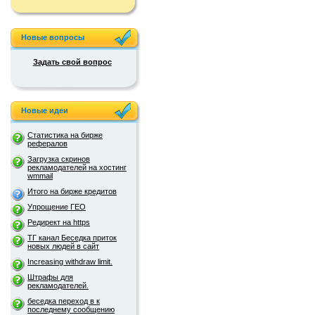
Новые вопросы
Задать свой вопрос
Новые идеи
Статистика на бирже
рефералов
Загрузка скринов
рекламодателей на хостинг
wmmail
Итого на бирже кредитов
Упрощение ГЕО
Редирект на https
ТГ канал Беседка приток
новых людей в сайт
Increasing withdraw limit.
Штрафы для
рекламодателей.
беседка переход в к
последнему сообщению