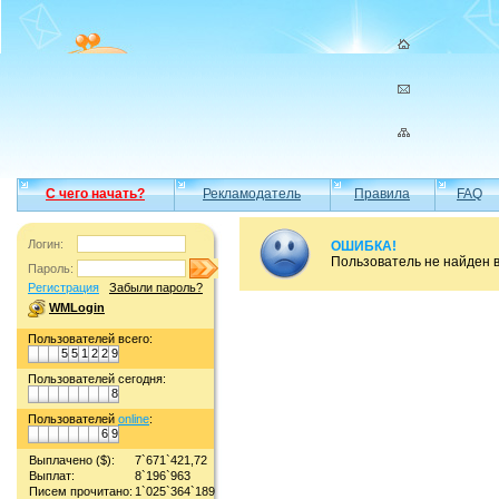
С чего начать?
Рекламодатель
Правила
FAQ
Логин:
ОШИБКА!
Пользователь не найден 
Пароль:
Регистрация
Забыли пароль?
WMLogin
Пользователей всего:
5
5
1
2
2
9
Пользователей сегодня:
8
Пользователей
online
:
6
9
Выплачено ($):
7`671`421,72
Выплат:
8`196`963
Писем прочитано:
1`025`364`189