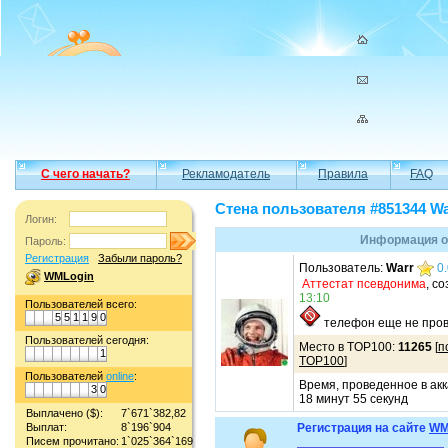
С чего начать?
Рекламодатель
Правила
FAQ
Стена пользователя #851344 Wa
Логин:
Информация о
Пароль:
Регистрация
Забыли пароль?
Пользователь:
Warr
0
WMLogin
Аттестат псевдонима
, с
13:10
Пользователей всего:
5
5
1
1
9
0
телефон еще не пров
Пользователей сегодня:
Место в TOP100:
11265
[
п
1
TOP100
]
Пользователей
online
:
Время, проведенное в акк
3
0
18 минут 55 секунд
Выплачено ($):
7`671`382,82
Выплат:
8`196`904
Регистрация на сайте
WM
Писем прочитано:
1`025`364`169