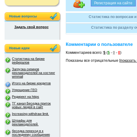
Новые вопросы
Статистика по вопросам и
Задать свой вопрос
Статистика по разделу 
Комментарии о пользователе
Новые идеи
Комментариев всего:
5
(
5
-
0
-
0
)
Статистика на бирже
Показаны все отрицательные [
показать
рефералов
Загрузка скринов
рекламодателей на хостинг
wmmail
Итого на бирже кредитов
Упрощение ГЕО
Редирект на https
ТГ канал Беседка приток
новых людей в сайт
Increasing withdraw limit.
Штрафы для
рекламодателей.
беседка переход в к
последнему сообщению