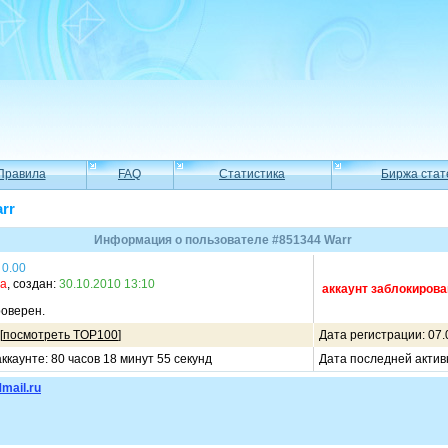
Правила
FAQ
Статистика
Биржа стат
rr
Информация о пользователе #851344 Warr
0.00
ма
, создан:
30.10.2010 13:10
аккаунт заблокирова
оверен.
[
посмотреть TOP100
]
Дата регистрации: 07.
ккаунте: 80 часов 18 минут 55 секунд
Дата последней актив
mail.ru