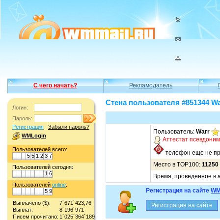
С чего начать?
Рекламодатель
Стена пользователя #851344 Wa
Логин:
Пароль:
Регистрация
Забыли пароль?
Пользователь:
Warr
WMLogin
Аттестат псевдони
Пользователей всего:
телефон еще не пр
5
5
1
2
3
7
Место в TOP100:
11250
Пользователей сегодня:
1
6
Время, проведенное в а
Пользователей
online
:
Регистрация на сайте
WM
5
9
Выплачено ($):
7`671`423,76
Выплат:
8`196`971
Писем прочитано:
1`025`364`189