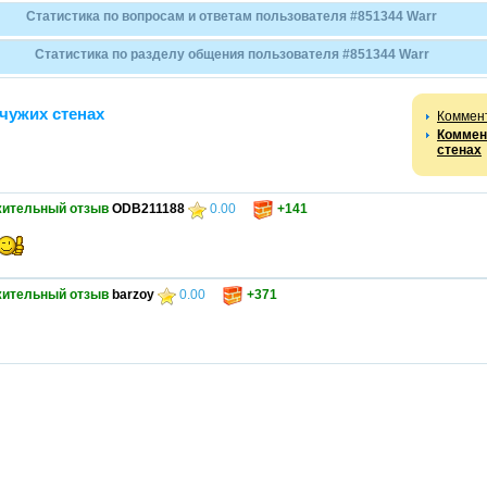
Статистика по вопросам и ответам пользователя #851344 Warr
Статистика по разделу общения пользователя #851344 Warr
чужих стенах
Коммен
Коммен
стенах
ительный отзыв
ODB211188
0.00
+141
ительный отзыв
barzoy
0.00
+371