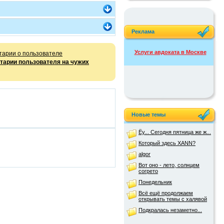
Реклама
Услуги авдоката в Москве
тарии о пользователе
тарии пользователя на чужих
Новые темы
Ёу... Сегодня пятница же ж...
Который здесь XANN?
algor
Вот оно - лето, солнцем
согрето
Понедельник
Всё ещё продолжаем
открывать темы с халявой
Подкралась незаметно...