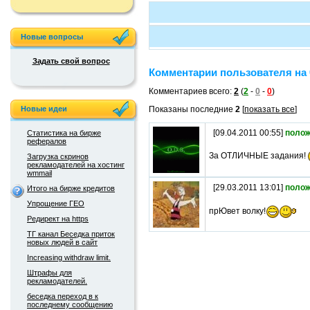
Новые вопросы
Задать свой вопрос
Комментарии пользователя на 
Комментариев всего:
2
(
2
-
0
-
0
)
Новые идеи
Показаны последние
2
[
показать все
]
[09.04.2011 00:55]
полож
Статистика на бирже
рефералов
За ОТЛИЧНЫЕ задания!
Загрузка скринов
рекламодателей на хостинг
wmmail
[29.03.2011 13:01]
полож
Итого на бирже кредитов
Упрощение ГЕО
прЮвет волку!
Редирект на https
ТГ канал Беседка приток
новых людей в сайт
Increasing withdraw limit.
Штрафы для
рекламодателей.
беседка переход в к
последнему сообщению