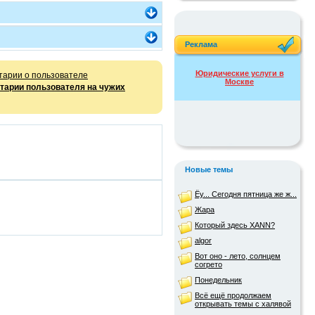
Реклама
Юридические услуги в
тарии о пользователе
Москве
тарии пользователя на чужих
Новые темы
Ёу... Сегодня пятница же ж...
Жара
Который здесь XANN?
algor
Вот оно - лето, солнцем
согрето
Понедельник
Всё ещё продолжаем
открывать темы с халявой