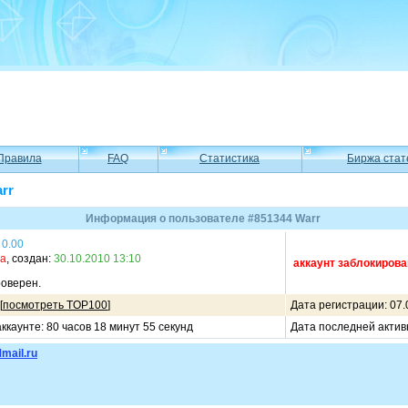
Правила
FAQ
Статистика
Биржа стат
rr
Информация о пользователе #851344 Warr
0.00
ма
, создан:
30.10.2010 13:10
аккаунт заблокирова
оверен.
[
посмотреть TOP100
]
Дата регистрации: 07.
ккаунте: 80 часов 18 минут 55 секунд
Дата последней актив
mail.ru