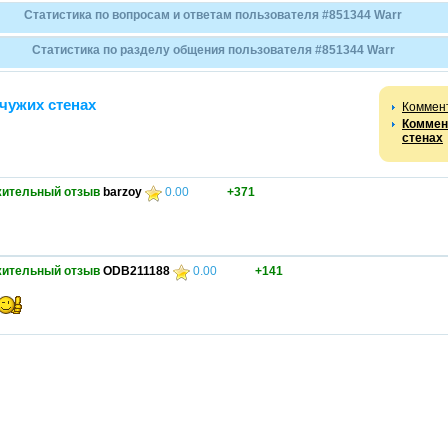
Статистика по вопросам и ответам пользователя #851344 Warr
Статистика по разделу общения пользователя #851344 Warr
чужих стенах
Коммен
Коммен
стенах
ительный отзыв
barzoy
0.00
+371
ительный отзыв
ODB211188
0.00
+141