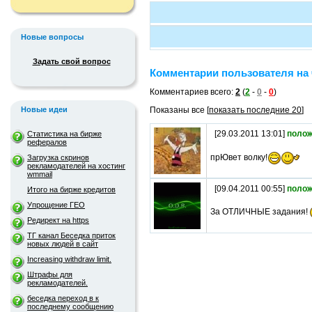
Новые вопросы
Задать свой вопрос
Комментарии пользователя на 
Комментариев всего:
2
(
2
-
0
-
0
)
Новые идеи
Показаны все [
показать последние 20
]
[29.03.2011 13:01]
полож
Статистика на бирже
рефералов
прЮвет волку!
Загрузка скринов
рекламодателей на хостинг
wmmail
[09.04.2011 00:55]
полож
Итого на бирже кредитов
Упрощение ГЕО
За ОТЛИЧНЫЕ задания!
Редирект на https
ТГ канал Беседка приток
новых людей в сайт
Increasing withdraw limit.
Штрафы для
рекламодателей.
беседка переход в к
последнему сообщению