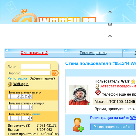
С чего начать?
Рекламодатель
Стена пользователя #851344 Wa
Логин:
Пароль:
Регистрация
Забыли пароль?
Пользователь:
Warr
WMLogin
Аттестат псевдони
Пользователей всего:
телефон еще не пр
5
5
1
2
2
8
Место в TOP100:
11245
Пользователей сегодня:
7
Время, проведенное в а
Пользователей
online
:
Регистрация на сайте
WM
7
1
Выплачено ($):
7`671`421,72
Выплат:
8`196`963
Писем прочитано:
1`025`364`188