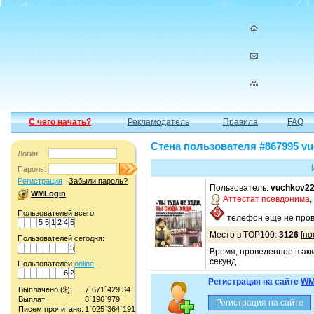
С чего начать?
Рекламодатель
Правила
FAQ
Стена пользователя #867995 v
Логин:
Пароль:
Регистрация
Забыли пароль?
Пользователь:
vuchkov2
WMLogin
Аттестат псевдонима
,
Пользователей всего:
телефон еще не пров
5
5
1
2
4
5
Место в TOP100:
3126
[
по
Пользователей сегодня:
5
Время, проведенное в акк
секунд
Пользователей
online
:
6
2
Регистрация на сайте
WM
Выплачено ($):
7`671`429,34
Выплат:
8`196`979
Писем прочитано:
1`025`364`191