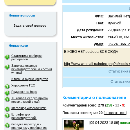
Новые вопросы
ФИО:
Василий Пет
Пол:
мужской
Задать свой вопрос
Дата рождения:
29 Декабря 1
Место жительства:
УКРАЇНА, І
36724136612
WMID:
Новые идеи
В КОВО НЕТ рефера ВСЕ СЮДА
Статистика на бирже
рефералов
http://www.wmmail.ru/index.php?cf=tool
Загрузка скринов
рекламодателей на хостинг
Статистика 
wmmail
Итого на бирже кредитов
Статистика
Упрощение ГЕО
Редирект на https
Комментарии о пользователе
ТГ канал Беседка приток
новых людей в сайт
Комментариев всего:
279
(
258
-
12
-
9
)
Increasing withdraw limit.
Показаны последние
20
[
показать все
]
Штрафы для
рекламодателей.
[09.04.2023 18:09]
поло
беседка переход в к
последнему сообщению