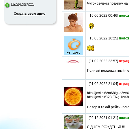
Чуток зелени подкину на
Вывод средств.
Создать свою идею
[16.06.2022 00:46]
поло
[13.05.2022 10:25]
поло
[01.02.2022 23:57]
отриц
Полный неадекватный чел
[01.02.2022 21:04]
отриц
http://joxi.ru/Vm68lgkc3
http://joxi.ru/823lENgHz
Позор !! такой рейтинг?!
[02.12.2021 01:21]
поло
С ДНЁМ РОЖДЕНЬЯ !!!