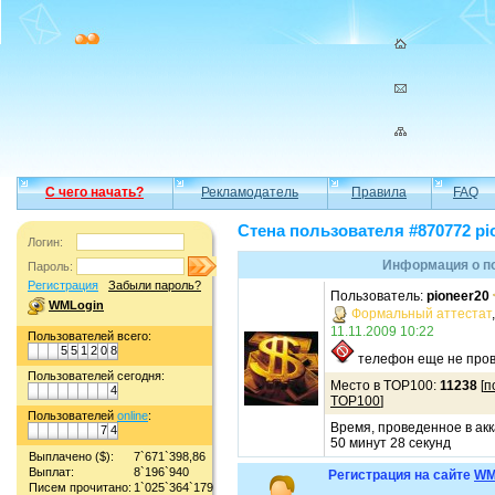
С чего начать?
Рекламодатель
Правила
FAQ
Стена пользователя #870772 pi
Логин:
Информация о по
Пароль:
Регистрация
Забыли пароль?
Пользователь:
pioneer20
WMLogin
Формальный аттестат
11.11.2009 10:22
Пользователей всего:
5
5
1
2
0
8
телефон еще не пров
Пользователей сегодня:
Место в TOP100:
11238
[
п
4
TOP100
]
Пользователей
online
:
Время, проведенное в акк
7
4
50 минут 28 секунд
Выплачено ($):
7`671`398,86
Выплат:
8`196`940
Регистрация на сайте
WM
Писем прочитано:
1`025`364`179