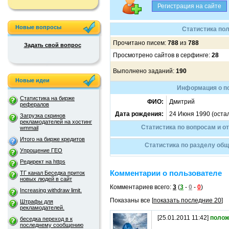
Новые вопросы
Статистика пол
Прочитано писем:
788
из
788
Задать свой вопрос
Просмотрено сайтов в серфинге:
28
Выполнено заданий:
190
Новые идеи
Информация о по
Статистика на бирже
ФИО:
Дмитрий
рефералов
Дата рождения:
24 Июня 1990 (оста
Загрузка скринов
рекламодателей на хостинг
Статистика по вопросам и о
wmmail
Итого на бирже кредитов
Статистика по разделу общ
Упрощение ГЕО
Редирект на https
Комментарии о пользователе
ТГ канал Беседка приток
новых людей в сайт
Комментариев всего:
3
(
3
-
0
-
0
)
Increasing withdraw limit.
Показаны все [
показать последние 20
]
Штрафы для
рекламодателей.
[25.01.2011 11:42]
полож
беседка переход в к
последнему сообщению