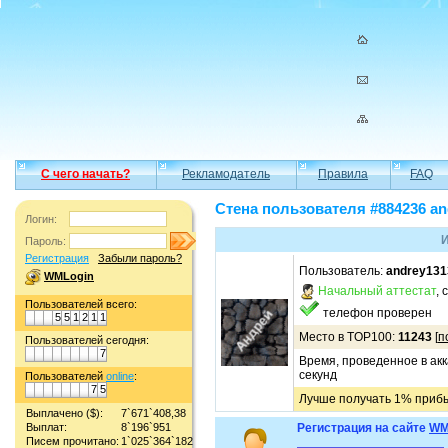
С чего начать?
Рекламодатель
Правила
FAQ
Стена пользователя #884236 an
Логин:
И
Пароль:
Регистрация
Забыли пароль?
Пользователь:
andrey131
WMLogin
Начальный аттестат
, 
Пользователей всего:
телефон проверен
5
5
1
2
1
1
Место в TOP100:
11243
[
п
Пользователей сегодня:
7
Время, проведенное в акк
секунд
Пользователей
online
:
7
5
Лучше получать 1% прибы
Выплачено ($):
7`671`408,38
Выплат:
8`196`951
Регистрация на сайте
WM
Писем прочитано:
1`025`364`182