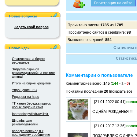
Новые вопросы
Прочитано писем:
1785
из
1785
Задать свой вопрос
Просмотрено сайтов в серфинге:
98
Выполнено заданий:
854
Статистика 
Новые идеи
Статистика
Статистика на бирже
рефералов
Загрузка скринов
рекламодателей на хостинг
Комментарии о пользователе
wmmail
Итого на бирже кредитов
Комментариев всего:
145
(
144
-
1
-
0
)
Упрощение ГЕО
Показаны последние
20
[
показать все
]
Редирект на https
[21.01.2022 00:41]
поло
ТГ канал Беседка приток
новых людей в сайт
С ДНЁМ РОЖДЕНЬЯ !!!
Increasing withdraw limit.
Штрафы для
рекламодателей.
[21.01.2017 13:36]
поло
беседка переход в к
последнему сообщению
ПОЗДРАВЛЯЮ С ДНЕМ Р