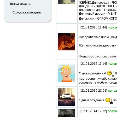
ЖЕЛАЮ:Для сердца - Л
Вывод средств.
Для души - ВДОХНОВЕН
Для нового дня - НОВЫХ
Создать свою идею
Для новой дороги - МЕ
Для жизни - ОГРОМНОГ
[21.01.2016 11:44]
полож
Поздравляю с Днем Рожде
Желаю счастья,здоровья и
Подарок с сюрпризом по с
[21.01.2016 11:14]
полож
С днем рождения!
Ж
настроения, улыбок, ярк
согревает в любую погод
[21.01.2015 23:01]
поло
с днем рождения
вс
[17.11.2014 17:22]
полож