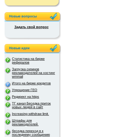
Новые вопросы
Задать свой вопрос
Новые идеи
Статистика на бирже
рефералов
Загрузка скринов
рекламодателей на хостинг
wmmail
Итого на бирже кредитов
Упрощение ГЕО
Редирект на https
ТГ канал Беседка приток
новых людей в сайт
Increasing withdraw limit.
Штрафы для
рекламодателей.
беседка переход в к
последнему сообщению