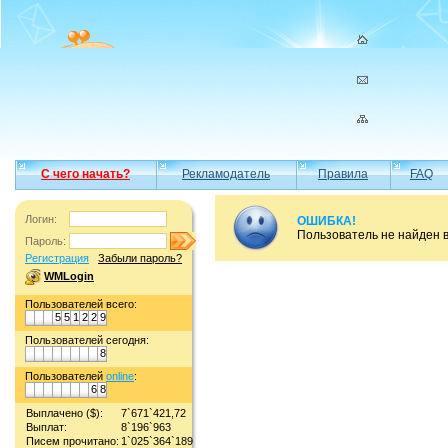
С чего начать?
Рекламодатель
Правила
FAQ
Логин:
ОШИБКА!
Пользователь не найден 
Пароль:
Регистрация
Забыли пароль?
WMLogin
Пользователей всего:
5
5
1
2
2
9
Пользователей сегодня:
8
Пользователей
online
:
6
8
Выплачено ($):
7`671`421,72
Выплат:
8`196`963
Писем прочитано:
1`025`364`189