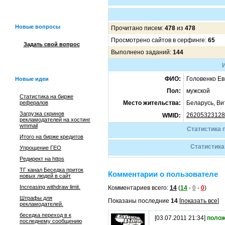
Новые вопросы
Прочитано писем:
478
из
478
Просмотрено сайтов в серфинге:
65
Задать свой вопрос
Выполнено заданий:
144
ФИО:
Головенко Ев
Новые идеи
Пол:
мужской
Статистика на бирже
рефералов
Место жительства:
Беларусь, Ви
Загрузка скринов
26205323128
WMID:
рекламодателей на хостинг
wmmail
Статистика 
Итого на бирже кредитов
Статистика
Упрощение ГЕО
Редирект на https
ТГ канал Беседка приток
Комментарии о пользователе
новых людей в сайт
Increasing withdraw limit.
Комментариев всего:
14
(
14
-
0
-
0
)
Штрафы для
Показаны последние
14
[
показать все
]
рекламодателей.
беседка переход в к
[03.07.2011 21:34]
полож
последнему сообщению