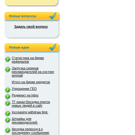
Новые вопросы
Задать свой вопрос
Новые идеи
Статистика на бирже
рефералов
Загрузка скринов
рекламодателей на хостинг
wmmail
Итого на бирже кредитов
Упрощение ГЕО
Редирект на https
ТГ канал Беседка приток
новых людей в сайт
Increasing withdraw limit.
Штрафы для
рекламодателей.
беседка переход в к
последнему сообщению