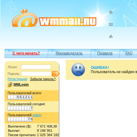
С чего начать?
Рекламодатель
Правила
FAQ
Логин:
ОШИБКА!
Пользователь не найден 
Пароль:
Регистрация
Забыли пароль?
WMLogin
Пользователей всего:
5
5
1
2
1
1
Пользователей сегодня:
7
Пользователей
online
:
7
6
Выплачено ($):
7`671`408,38
Выплат:
8`196`951
Писем прочитано:
1`025`364`182