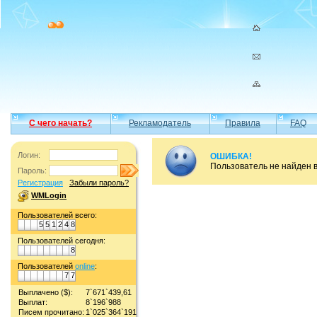
С чего начать?
Рекламодатель
Правила
FAQ
Логин:
ОШИБКА!
Пользователь не найден 
Пароль:
Регистрация
Забыли пароль?
WMLogin
Пользователей всего:
5
5
1
2
4
8
Пользователей сегодня:
8
Пользователей
online
:
7
7
Выплачено ($):
7`671`439,61
Выплат:
8`196`988
Писем прочитано:
1`025`364`191