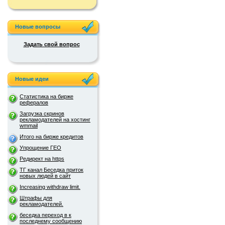
Новые вопросы
Задать свой вопрос
Новые идеи
Статистика на бирже
рефералов
Загрузка скринов
рекламодателей на хостинг
wmmail
Итого на бирже кредитов
Упрощение ГЕО
Редирект на https
ТГ канал Беседка приток
новых людей в сайт
Increasing withdraw limit.
Штрафы для
рекламодателей.
беседка переход в к
последнему сообщению