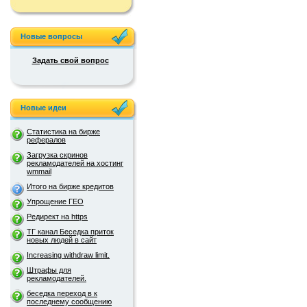
Новые вопросы
Задать свой вопрос
Новые идеи
Статистика на бирже
рефералов
Загрузка скринов
рекламодателей на хостинг
wmmail
Итого на бирже кредитов
Упрощение ГЕО
Редирект на https
ТГ канал Беседка приток
новых людей в сайт
Increasing withdraw limit.
Штрафы для
рекламодателей.
беседка переход в к
последнему сообщению