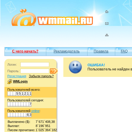
С чего начать?
Рекламодатель
Правила
FAQ
Логин:
ОШИБКА!
Пользователь не найден 
Пароль:
Регистрация
Забыли пароль?
WMLogin
Пользователей всего:
5
5
1
2
1
1
Пользователей сегодня:
7
Пользователей
online
:
6
3
Выплачено ($):
7`671`408,38
Выплат:
8`196`951
Писем прочитано:
1`025`364`182