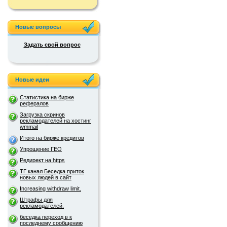
Новые вопросы
Задать свой вопрос
Новые идеи
Статистика на бирже
рефералов
Загрузка скринов
рекламодателей на хостинг
wmmail
Итого на бирже кредитов
Упрощение ГЕО
Редирект на https
ТГ канал Беседка приток
новых людей в сайт
Increasing withdraw limit.
Штрафы для
рекламодателей.
беседка переход в к
последнему сообщению