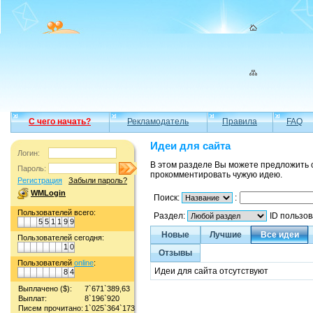
С чего начать?
Рекламодатель
Правила
FAQ
Идеи для сайта
Логин:
В этом разделе Вы можете предложить 
Пароль:
прокомментировать чужую идею.
Регистрация
Забыли пароль?
WMLogin
Поиск:
:
Пользователей всего:
Раздел:
ID пользо
5
5
1
1
9
9
Новые
Лучшие
Все идеи
Пользователей сегодня:
1
0
Отзывы
Пользователей
online
:
Идеи для сайта отсутствуют
8
4
Выплачено ($):
7`671`389,63
Выплат:
8`196`920
Писем прочитано:
1`025`364`173