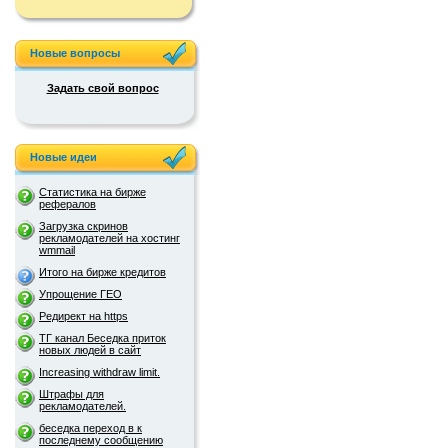
Новые вопросы
Задать свой вопрос
Новые идеи
Статистика на бирже
рефералов
Загрузка скринов
рекламодателей на хостинг
wmmail
Итого на бирже кредитов
Упрощение ГЕО
Редирект на https
ТГ канал Беседка приток
новых людей в сайт
Increasing withdraw limit.
Штрафы для
рекламодателей.
беседка переход в к
последнему сообщению