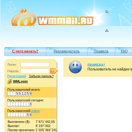
С чего начать?
Рекламодатель
Правила
FAQ
Логин:
ОШИБКА!
Пользователь не найден 
Пароль:
Регистрация
Забыли пароль?
WMLogin
Пользователей всего:
5
5
1
2
5
9
Пользователей сегодня:
3
Пользователей
online
:
5
9
Выплачено ($):
7`671`442,55
Выплат:
8`197`002
Писем прочитано:
1`025`364`191