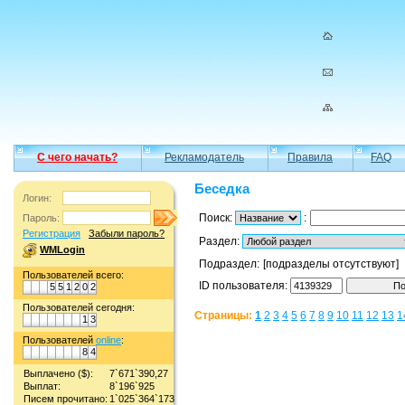
С чего начать?
Рекламодатель
Правила
FAQ
Беседка
Логин:
Поиск:
:
Пароль:
Регистрация
Забыли пароль?
Раздел:
WMLogin
Подраздел:
[подразделы отсутствуют]
Пользователей всего:
ID пользователя:
5
5
1
2
0
2
Пользователей сегодня:
Страницы:
1
2
3
4
5
6
7
8
9
10
11
12
13
1
1
3
Пользователей
online
:
8
4
Выплачено ($):
7`671`390,27
Выплат:
8`196`925
Писем прочитано:
1`025`364`173