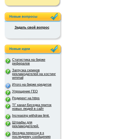
Новые вопросы
Задать свой вопрос
Новые идеи
Статистика на бирже
рефералов
Загрузка скринов
рекламодателей на хостинг
wmmail
Итого на бирже кредитов
Упрощение ГЕО
Редирект на https
ТГ канал Беседка приток
новых людей в сайт
Increasing withdraw limit.
Штрафы для
рекламодателей.
беседка переход в к
последнему сообщению