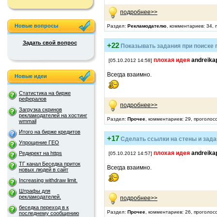
подробнее>>
Новые вопросы
Раздел:
Рекламодателю
, комментариев: 34, 
Задать свой вопрос
+22
Показывать задания при поиске п
плохая идея
andreika
[05.10.2012 14:58]
Всегда взаимно.
Новые идеи
Статистика на бирже
рефералов
подробнее>>
Загрузка скринов
рекламодателей на хостинг
Раздел:
Прочее
, комментариев: 29, проголос
wmmail
Итого на бирже кредитов
+17
Сделать ссылки на стены и зада
Упрощение ГЕО
плохая идея
andreika
Редирект на https
[05.10.2012 14:57]
ТГ канал Беседка приток
Всегда взаимно.
новых людей в сайт
Increasing withdraw limit.
Штрафы для
рекламодателей.
подробнее>>
беседка переход в к
Раздел:
Прочее
, комментариев: 26, проголос
последнему сообщению