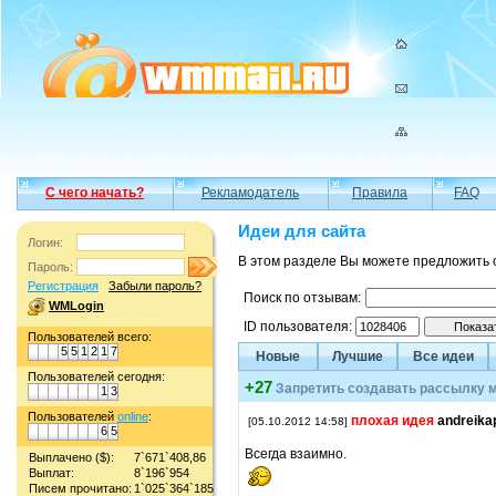
С чего начать?
Рекламодатель
Правила
FAQ
Идеи для сайта
Логин:
В этом разделе Вы можете предложить 
Пароль:
Регистрация
Забыли пароль?
Поиск по отзывам:
WMLogin
ID пользователя:
Пользователей всего:
5
5
1
2
1
7
Новые
Лучшие
Все идеи
Пользователей сегодня:
+27
Запретить создавать рассылку м
1
3
Пользователей
online
:
плохая идея
andreika
[05.10.2012 14:58]
6
5
Всегда взаимно.
Выплачено ($):
7`671`408,86
Выплат:
8`196`954
Писем прочитано:
1`025`364`185