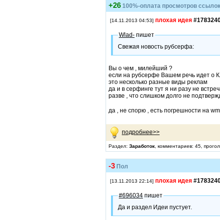
+26
100%-оплата просмотров ссыло
плохая идея
#178324
[14.11.2013 04:53]
Wlad-
пишет
Свежая новость рубсерфа:
Вы о чем , милейший ?
если на рубсерфе Вашем речь идет о К
это несколько разные виды реклам
да и в серфинге тут я ни разу не встре
разве , что слишком долго не подтверж
да , не спорю , есть погрешности на wm
подробнее>>
Раздел:
Заработок
, комментариев: 45, прого
-3
Пол
плохая идея
#178324
[13.11.2013 22:14]
#696034
пишет
Да и раздел Идеи пустует.