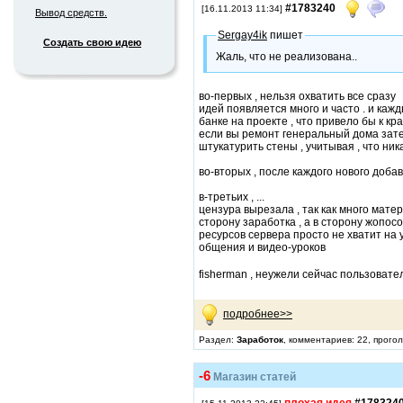
#1783240
[16.11.2013 11:34]
Вывод средств.
Sergay4ik
пишет
Создать свою идею
Жаль, что не реализована..
во-первых , нельзя охватить все сразу
идей появляется много и часто . и кажд
банке на проекте , что привело бы к кра
если вы ремонт генеральный дома зате
штукатурить стены , учитывая , что ни
во-вторых , после каждого нового доба
в-третьих , ...
цензура вырезала , так как много мате
сторону заработка , а в сторону жопосоц
ресурсов сервера просто не хватит на 
общения и видео-уроков
fisherman , неужели сейчас пользовател
подробнее>>
Раздел:
Заработок
, комментариев: 22, прого
-6
Магазин статей