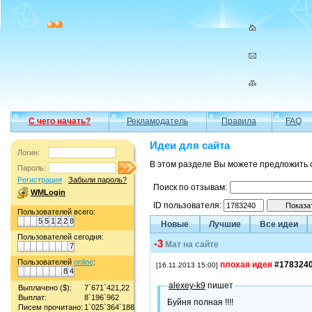
С чего начать?
Рекламодатель
Правила
FAQ
Идеи для сайта
Логин:
В этом разделе Вы можете предложить 
Пароль:
Регистрация
Забыли пароль?
Поиск по отзывам:
WMLogin
ID пользователя:
Пользователей всего:
5
5
1
2
2
8
Новые
Лучшие
Все идеи
Пользователей сегодня:
-3
Мат на сайте
7
Пользователей
online
:
плохая идея
#178324
[16.11.2013 15:00]
8
4
alexey-k9
пишет
Выплачено ($):
7`671`421,22
Выплат:
8`196`962
Буйня полная !!!!
Писем прочитано:
1`025`364`188