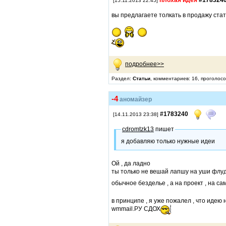
плохая идея
#178324
[15.11.2013 22:45]
вы предлагаете толкать в продажу ста
подробнее>>
Раздел:
Статьи
, комментариев: 16, проголосо
-4
аномайзер
#1783240
[14.11.2013 23:38]
cdromtzk13
пишет
я добавляю только нужные идеи
Ой , да ладно
ты только не вешай лапшу на уши флу
обычное безделье , а на проект , на са
в принципе , я уже пожалел , что идею
wmmail.РУ СДОХ