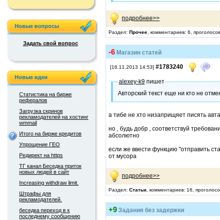
подробнее>>
Новые вопросы
Раздел:
Прочее
, комментариев: 6, проголосо
Задать свой вопрос
-6
Магазин статей
#1783240
[16.11.2013 14:53]
Новые идеи
alexey-k9
пишет
Авторский текст еще ни кто не отмен
Статистика на бирже
рефералов
Загрузка скринов
а тибе не хто низаприщяет писять авта
рекламодателей на хостинг
wmmail
но , будь добр , соответствуй требова
Итого на бирже кредитов
абсолютно
Упрощение ГЕО
если же ввести функцию "отправить ста
Редирект на https
от мусора
ТГ канал Беседка приток
новых людей в сайт
подробнее>>
Increasing withdraw limit.
Раздел:
Статьи
, комментариев: 16, проголосо
Штрафы для
рекламодателей.
+9
Задания без задержки
беседка переход в к
последнему сообщению