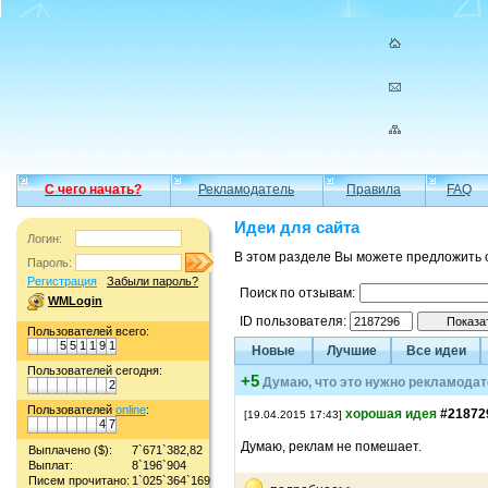
С чего начать?
Рекламодатель
Правила
FAQ
Идеи для сайта
Логин:
В этом разделе Вы можете предложить 
Пароль:
Регистрация
Забыли пароль?
Поиск по отзывам:
WMLogin
ID пользователя:
Пользователей всего:
5
5
1
1
9
1
Новые
Лучшие
Все идеи
Пользователей сегодня:
+5
Думаю, что это нужно рекламода
2
Пользователей
online
:
хорошая идея
#21872
[19.04.2015 17:43]
4
7
Думаю, реклам не помешает.
Выплачено ($):
7`671`382,82
Выплат:
8`196`904
Писем прочитано:
1`025`364`169