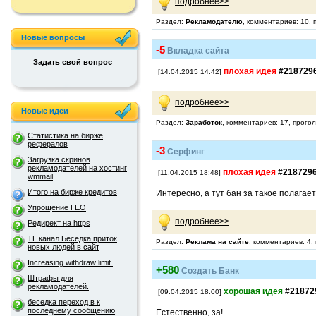
подробнее>>
Раздел:
Рекламодателю
, комментариев: 10, 
Новые вопросы
-5
Вкладка сайта
Задать свой вопрос
плохая идея
#218729
[14.04.2015 14:42]
подробнее>>
Новые идеи
Раздел:
Заработок
, комментариев: 17, прого
Статистика на бирже
рефералов
-3
Серфинг
Загрузка скринов
рекламодателей на хостинг
плохая идея
#218729
[11.04.2015 18:48]
wmmail
Итого на бирже кредитов
Интересно, а тут бан за такое полагае
Упрощение ГЕО
подробнее>>
Редирект на https
ТГ канал Беседка приток
Раздел:
Реклама на сайте
, комментариев: 4,
новых людей в сайт
Increasing withdraw limit.
+580
Создать Банк
Штрафы для
рекламодателей.
хорошая идея
#21872
[09.04.2015 18:00]
беседка переход в к
последнему сообщению
Естественно, за!