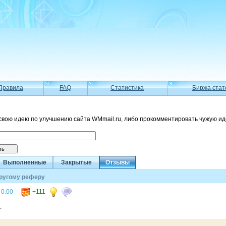
Правила
FAQ
Статистика
Биржа стат
свою идею по улучшению сайта WMmail.ru, либо прокомментировать чужую ид
Выполненные
Закрытые
Отзывы
другому реферу
0.00
+111
.