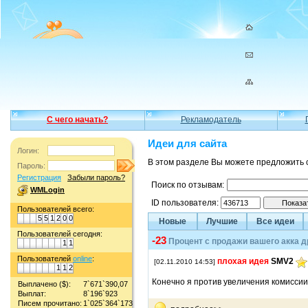
С чего начать?
Рекламодатель
Идеи для сайта
Логин:
В этом разделе Вы можете предложить 
Пароль:
Регистрация
Забыли пароль?
Поиск по отзывам:
WMLogin
ID пользователя:
Пользователей всего:
5
5
1
2
0
0
Новые
Лучшие
Все идеи
Пользователей сегодня:
-23
Процент с продажи вашего акка 
1
1
Пользователей
online
:
плохая идея
SMV2
[02.11.2010 14:53]
1
1
2
Конечно я против увеличения комиссии
Выплачено ($):
7`671`390,07
Выплат:
8`196`923
Писем прочитано:
1`025`364`173