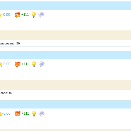
0.00
+111
голосовало: 59
0.00
+111
овало: 80
0.00
+111