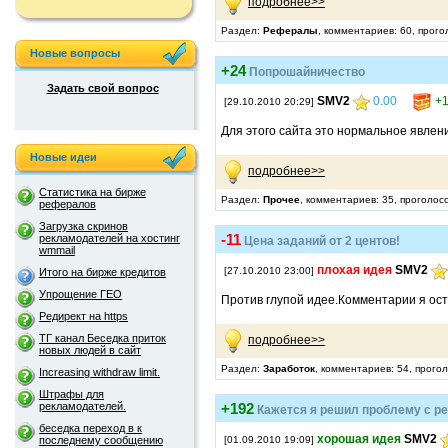
подробнее>>
Раздел:
Рефералы
, комментариев: 60, прого
Новые вопросы
+24
Попрошайничество
Задать свой вопрос
SMV2
0.00
+1
[29.10.2010 20:29]
Для этого сайта это нормальное явлен
Новые идеи
подробнее>>
Статистика на бирже
Раздел:
Прочее
, комментариев: 35, проголос
рефералов
Загрузка скринов
-11
рекламодателей на хостинг
Цена заданий от 2 центов!
wmmail
плохая идея
SMV2
[27.10.2010 23:00]
Итого на бирже кредитов
Упрощение ГЕО
Против глупой идее.Комментарии я ост
Редирект на https
ТГ канал Беседка приток
подробнее>>
новых людей в сайт
Раздел:
Заработок
, комментариев: 54, прого
Increasing withdraw limit.
Штрафы для
рекламодателей.
+192
Кажется я решил проблему с р
беседка переход в к
хорошая идея
SMV2
последнему сообщению
[01.09.2010 19:09]