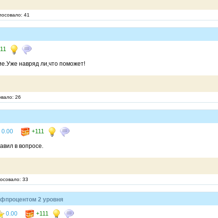
лосовало: 41
11
ие.Уже навряд ли,что поможет!
овало: 26
0.00
+111
авил в вопросе.
лосовало: 33
ефпроцентом 2 уровня
0.00
+111