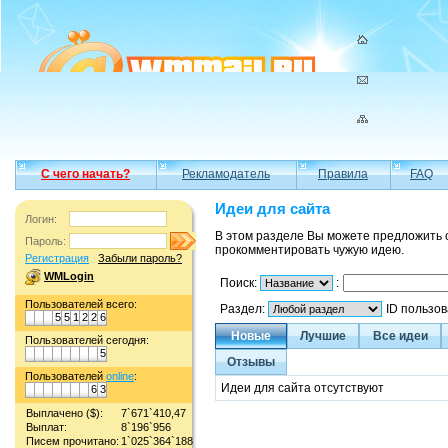
С чего начать?
Рекламодатель
Правила
FAQ
Идеи для сайта
Логин:
В этом разделе Вы можете предложить 
Пароль:
прокомментировать чужую идею.
Регистрация
Забыли пароль?
WMLogin
Поиск:
:
Пользователей всего:
Раздел:
ID пользо
5
5
1
2
2
6
Новые
Лучшие
Все идеи
Пользователей сегодня:
5
Отзывы
Пользователей
online
:
Идеи для сайта отсутствуют
6
3
Выплачено ($):
7`671`410,47
Выплат:
8`196`956
Писем прочитано:
1`025`364`188