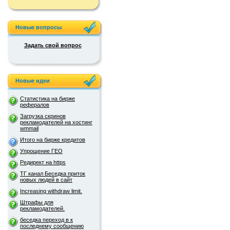
Новые вопросы
Задать свой вопрос
Новые идеи
Статистика на бирже
рефералов
Загрузка скринов
рекламодателей на хостинг
wmmail
Итого на бирже кредитов
Упрощение ГЕО
Редирект на https
ТГ канал Беседка приток
новых людей в сайт
Increasing withdraw limit.
Штрафы для
рекламодателей.
беседка переход в к
последнему сообщению